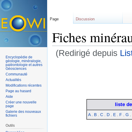
Page
Discussion
Fiches minéra
(Redirigé depuis
Lis
Encyclopédie de
Aller à :
navigation
,
rechercher
géologie, minéralogie,
paléontologie et autres
Géosciences
Communauté
Actualités
Modifications récentes
Page au hasard
Aide
Créer une nouvelle
liste d
page
Galerie des nouveaux
A
.
B
.
C
.
D
.
E
.
F
.
G
fichiers
Outils