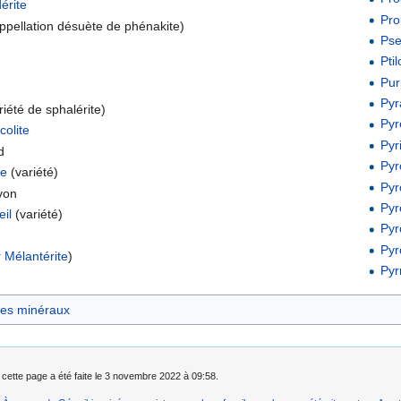
érite
Pro
ppellation désuète de phénakite)
Pse
Ptil
Pur
Pyr
iété de sphalérite)
Pyr
olite
Pyr
d
Pyr
ne
(variété)
Pyr
von
Pyr
eil
(variété)
Pyr
Pyr
oir
Mélantérite
)
Pyr
des minéraux
 cette page a été faite le 3 novembre 2022 à 09:58.