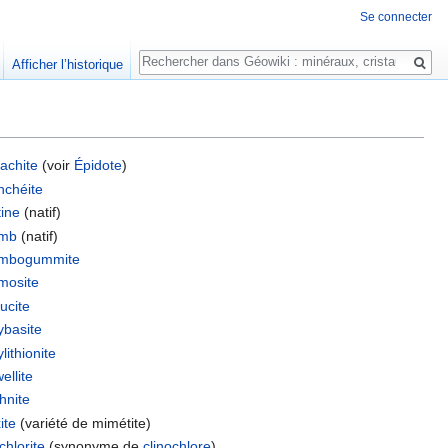
Se connecter
Rechercher
Afficher l’historique
tachite
(voir
Épidote
)
nchéite
tine
(natif)
omb
(natif)
umbogummite
mosite
lucite
ybasite
lithionite
ellite
hnite
ite
(variété de mimétite)
chlorite
(synonyme de
clinochlore
)