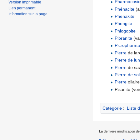
Pharmacosid
Version imprimable
Lien permanent
Phénacite
(a
Information sur la page
Phénakite
Phengite
Phlogopite
Pibranite
(var
Picropharmac
Pierre
de lar
Pierre de lu
Pierre
de sa
Pierre de sol
Pierre
ollaire
Pisanite (v
Catégorie
:
Liste 
La dernière modification de