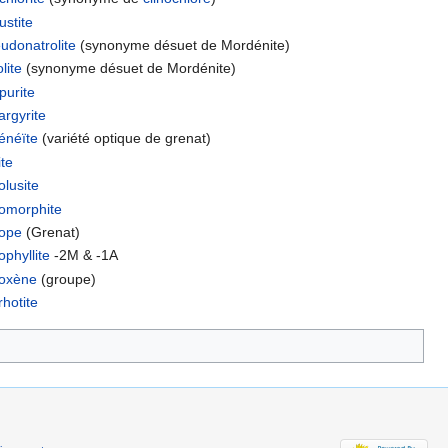
ustite
udonatrolite
(synonyme désuet de Mordénite)
olite
(synonyme désuet de Mordénite)
purite
argyrite
énéïte
(variété optique de grenat)
ite
olusite
omorphite
ope
(Grenat)
ophyllite
-2M & -1A
oxène
(groupe)
rhotite