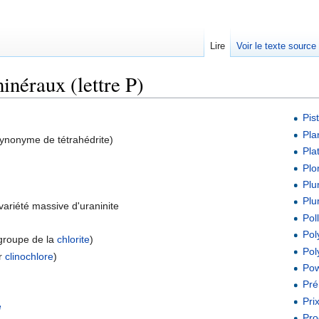
Lire
Voir le texte source
inéraux (lettre P)
rechercher
Pis
Pla
ynonyme de tétrahédrite)
Pla
Pl
Pl
Plu
variété massive d'uraninite
Pol
Pol
groupe de la
chlorite
)
Poly
r
clinochlore
)
Pow
Pré
Prix
e
Pro