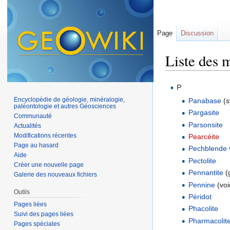
Page
Discussion
Liste des m
Aller à :
navigation
,
P
Encyclopédie de géologie, minéralogie,
Panabase
(s
paléontologie et autres Géosciences
Pargasite
Communauté
Parsonsite
Actualités
Modifications récentes
Pearcéite
Page au hasard
Pechblende
Aide
Pectolite
Créer une nouvelle page
Pennantite
(
Galerie des nouveaux fichiers
Pennine
(voi
Outils
Péridot
Pages liées
Phacolite
Suivi des pages liées
Pharmacolit
Pages spéciales