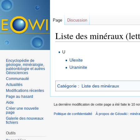
Page
Discussion
Liste des minéraux (let
Aller à :
navigation
,
rechercher
U
Ulexite
Encyclopédie de
géologie, minéralogie,
Uraninite
paléontologie et autres
Géosciences
Communauté
Actualités
Catégorie
:
Liste des minéraux
Modifications récentes
Page au hasard
Aide
La dernière modification de cette page a été faite le 10 
Créer une nouvelle
page
Politique de confidentialité
À propos de Géowiki : minérau
Galerie des nouveaux
fichiers
Outils