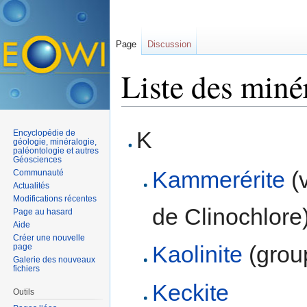
Page
Discussion
Liste des miné
Aller à :
navigation
,
rechercher
K
Encyclopédie de
géologie, minéralogie,
paléontologie et autres
Géosciences
Kammerérite
(v
Communauté
Actualités
Modifications récentes
de Clinochlore
Page au hasard
Aide
Créer une nouvelle
Kaolinite
(grou
page
Galerie des nouveaux
fichiers
Keckite
Outils