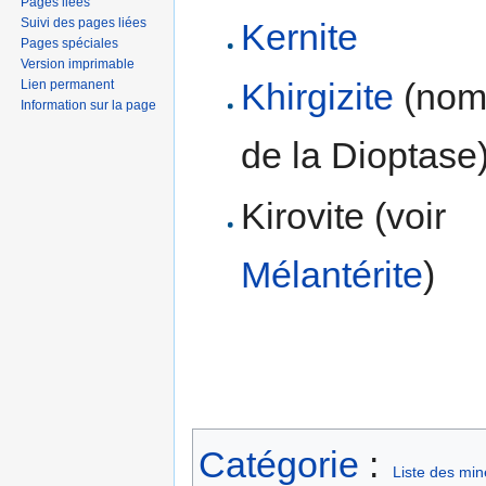
Pages liées
Suivi des pages liées
Kernite
Pages spéciales
Version imprimable
Khirgizite
(nom
Lien permanent
Information sur la page
de la Dioptase
Kirovite (voir
Mélantérite
)
Catégorie
:
Liste des mi