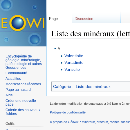
Page
Discussion
Liste des minéraux (let
Aller à :
navigation
,
rechercher
V
Valentinite
Encyclopédie de
géologie, minéralogie,
Vanadinite
paléontologie et autres
Géosciences
Variscite
Communauté
Actualités
Modifications récentes
Catégorie
:
Liste des minéraux
Page au hasard
Aide
Créer une nouvelle
La dernière modification de cette page a été faite le 2 n
page
Galerie des nouveaux
Politique de confidentialité
fichiers
À propos de Géowiki : minéraux, cristaux, roches, fossile
Outils