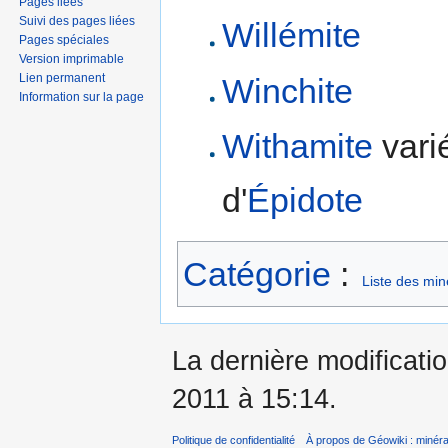
Pages liées
Suivi des pages liées
Willémite
Pages spéciales
Version imprimable
Lien permanent
Winchite
Information sur la page
Withamite
vari
d'
Épidote
Catégorie
:
Liste des mi
La dernière modificati
2011 à 15:14.
Politique de confidentialité
À propos de Géowiki : minérau