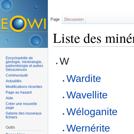
Page
Discussion
Liste des miné
Aller à :
navigation
,
rechercher
W
Encyclopédie de
géologie, minéralogie,
paléontologie et autres
Géosciences
Wardite
Communauté
Actualités
Modifications récentes
Wavellite
Page au hasard
Aide
Créer une nouvelle
page
Wéloganite
Galerie des nouveaux
fichiers
Wernérite
Outils