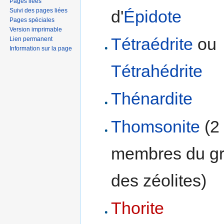
Pages liées
Suivi des pages liées
d'
Épidote
Pages spéciales
Version imprimable
Tétraédrite
ou
Lien permanent
Information sur la page
Tétrahédrite
Thénardite
Thomsonite
(2
membres du g
des zéolites)
Thorite