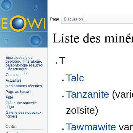
Page
Discussion
Liste des minér
Aller à :
navigation
,
rechercher
T
Encyclopédie de
géologie, minéralogie,
paléontologie et autres
Géosciences
Talc
Communauté
Actualités
Modifications récentes
Tanzanite
(vari
Page au hasard
Aide
Créer une nouvelle
zoïsite)
page
Galerie des nouveaux
fichiers
Tawmawite
var
Outils