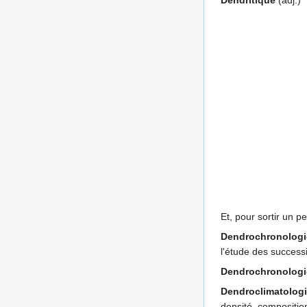
Dendritique
(adj.)
Et, pour sortir un p
Dendrochronologi
l'étude des success
Dendrochronolog
Dendroclimatolog
densité, compositio