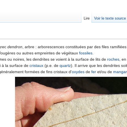
Lire
Voir le texte source
rechercher
 grec
dendron
, arbre : arborescences constituées par des files ramifiées
 fougères ou autres empreintes de végétaux
fossiles
.
es ou noires, les dendrites se voient à la surface de lits de
roches
, en
i à la surface de
cristaux
(p.e. de
quartz
). Il arrive que les dendrites so
généralement formées de fins cristaux d'
oxydes
de
fer
et/ou de
manga