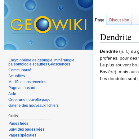
Page
Discussion
Dendrite
Aller à :
navigation
,
Dendrite
(n. f.) du
profanes, pour des
Encyclopédie de géologie, minéralogie,
paléontologie et autres Géosciences
Le plus souvent brun
Communauté
Bavière), mais auss
Actualités
Les dendrites sont 
Modifications récentes
Page au hasard
Aide
Créer une nouvelle page
Galerie des nouveaux fichiers
Outils
Pages liées
Suivi des pages liées
Pages spéciales