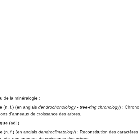
eu de la minéralogie :
e
(n. f.) (en anglais
dendrochonolology - tree-ring chronology
) : Chrono
ions d'anneaux de croissance des arbres.
ique
(adj.)
ie
(n. f.) (en anglais
dendroclimatology
) : Reconstitution des caractères
n, etc. des anneaux de croissance des arbres.