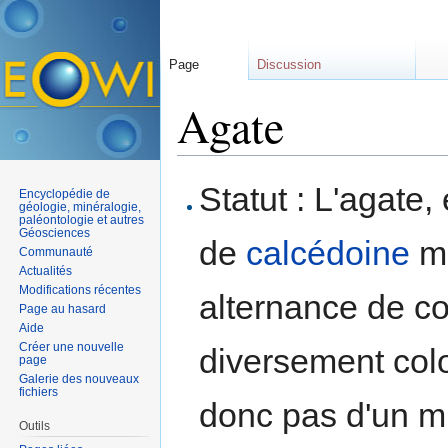
Page
Discussion
Agate
Aller à :
navigation
,
rechercher
Statut : L'agate,
Encyclopédie de
géologie, minéralogie,
paléontologie et autres
Géosciences
de
calcédoine
mo
Communauté
Actualités
Modifications récentes
alternance de c
Page au hasard
Aide
Créer une nouvelle
diversement color
page
Galerie des nouveaux
fichiers
donc pas d'un m
Outils