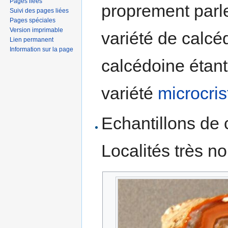
Pages liées
proprement parle
Suivi des pages liées
Pages spéciales
Version imprimable
variété de calcéd
Lien permanent
Information sur la page
calcédoine étan
variété
microcris
Echantillons de c
Localités très 