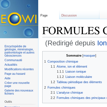
Page
Discussion
FORMULES 
(Redirigé depuis
Ion
Encyclopédie de
Aller à :
navigation
,
rechercher
géologie, minéralogie,
paléontologie et autres
Sommaire
[
masquer
]
Géosciences
Communauté
1
Composition chimique
Actualités
1.1
Atome, ion et élément
Modifications récentes
1.1.1
Liaison ionique
Page au hasard
1.1.2
Liaison moléculaire
Aide
1.2
Tableau périodique des éléments
Créer une nouvelle
page
2
Formules chimiques
Galerie des nouveaux
2.1
L'analyse chimique
fichiers
2.2
Formules chimiques des principaux
Outils