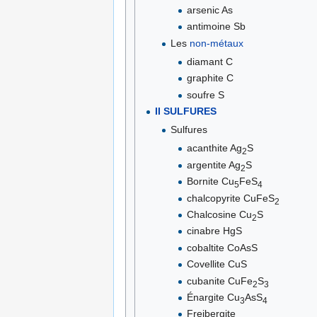
arsenic As
antimoine Sb
Les
non-métaux
diamant C
graphite C
soufre S
II SULFURES
Sulfures
acanthite Ag
S
2
argentite Ag
S
2
Bornite Cu
FeS
5
4
chalcopyrite CuFeS
2
Chalcosine Cu
S
2
cinabre HgS
cobaltite CoAsS
Covellite CuS
cubanite CuFe
S
2
3
Énargite Cu
AsS
3
4
Freibergite