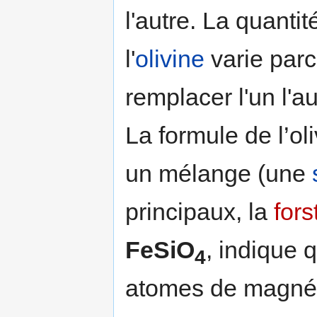
l'autre. La quanti
l'
olivine
varie par
remplacer l'un l'a
La formule de l’ol
un mélange (une
principaux, la
fors
FeSiO
, indique
4
atomes de magnési