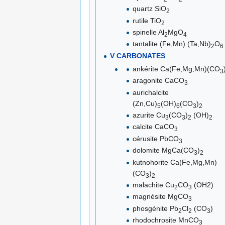
quartz SiO
2
rutile TiO
2
spinelle Al
MgO
2
4
tantalite (Fe,Mn) (Ta,Nb)
O
2
6
V CARBONATES
ankérite Ca(Fe,Mg,Mn)(CO
3
aragonite CaCO
3
aurichalcite
(Zn,Cu)
(OH)
(CO
)
5
6
3
2
azurite Cu
(CO
)
(OH)
3
3
2
2
calcite CaCO
3
cérusite PbCO
3
dolomite MgCa(CO
)
3
2
kutnohorite Ca(Fe,Mg,Mn)
(CO
)
3
2
malachite Cu
CO
(OH2)
2
3
magnésite MgCO
3
phosgénite Pb
Cl
(CO
)
2
2
3
rhodochrosite MnCO
3