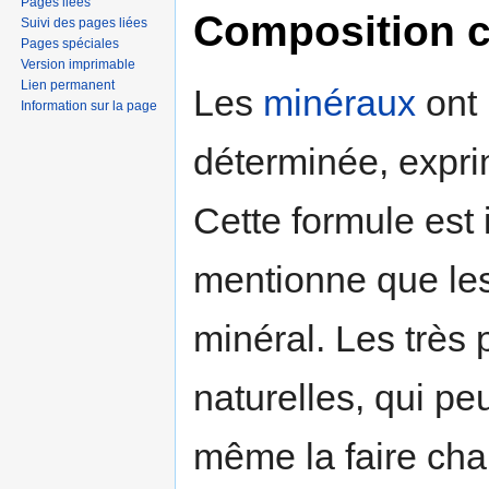
Pages liées
Composition 
Suivi des pages liées
Pages spéciales
Version imprimable
Lien permanent
Les
minéraux
ont 
Information sur la page
déterminée, expri
Cette formule est i
mentionne que le
minéral. Les très 
naturelles, qui pe
même la faire cha