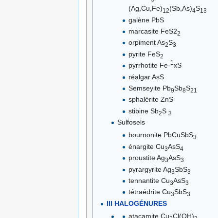
(Ag,Cu,Fe)
(Sb,As)
S
12
4
13
galène PbS
marcasite FeS2
2
orpiment As
S
2
3
pyrite FeS
2
1
pyrrhotite Fe-
xS
réalgar AsS
Semseyite Pb
Sb
S
9
8
21
sphalérite ZnS
stibine Sb
S
2
3
Sulfosels
bournonite PbCuSbS
3
énargite Cu
AsS
3
4
proustite Ag
AsS
3
3
pyrargyrite Ag
SbS
3
3
tennantite Cu
AsS
3
3
tétraédrite Cu
SbS
3
3
III HALOGÉNURES
atacamite Cu
Cl(OH)