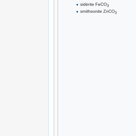
sidérite FeCO
3
smithsonite ZnCO
3