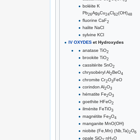
2
3
boléite K
Pb
Ag
Cu
Cl
(OH)
26
9
24
62
48
fluorine CaF
2
halite NaCl
sylvine KCl
IV OXYDES
et Hydroxydes
anatase TiO
2
brookite TiO
2
cassitérite SnO
2
chrysobéryl Al
BeO
2
4
chromite Cr
O
FeO
2
3
corindon Al
O
2
3
hématite Fe
O
2
3
goethite HFeO
2
ilménite FeTiO
3
magnétite Fe
O
3
4
manganite MnO(OH)
niobite (Fe,Mn) (Nb,Ta)
O
2
6
opale SiO
·nH
O
2
2