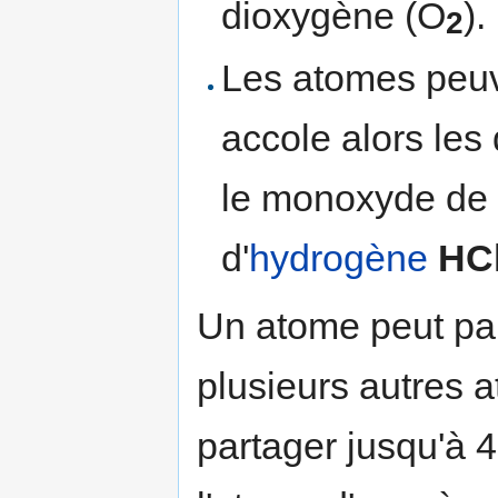
dioxygène (O
).
2
Les atomes peuve
accole alors les
le monoxyde d
d'
hydrogène
HC
Un atome peut par
plusieurs autres a
partager jusqu'à 4