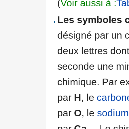
(
Voir aussi à :
Ta
Les symboles 
désigné par un c
deux lettres dont
seconde une min
chimique. Par ex
par
H
, le
carbon
par
O
, le
sodium
par
Ca
... Le ch