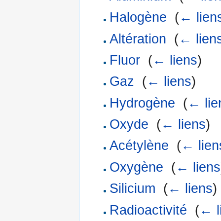
Halogène
‎
(
← lien
Altération
‎
(
← lien
Fluor
‎
(
← liens
)
Gaz
‎
(
← liens
)
Hydrogène
‎
(
← lie
Oxyde
‎
(
← liens
)
Acétylène
‎
(
← lien
Oxygène
‎
(
← liens
Silicium
‎
(
← liens
)
Radioactivité
‎
(
← l