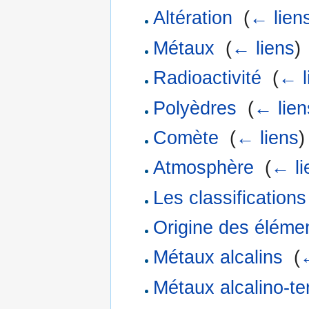
Altération
‎
(
← lien
Métaux
‎
(
← liens
)
Radioactivité
‎
(
← l
Polyèdres
‎
(
← lien
Comète
‎
(
← liens
)
Atmosphère
‎
(
← li
Les classification
Origine des éléme
Métaux alcalins
‎
(
←
Métaux alcalino-te