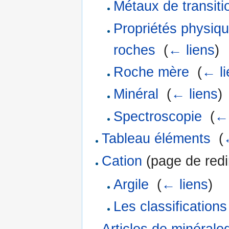
Métaux de transiti
Propriétés physiqu
roches
‎
(
← liens
)
Roche mère
‎
(
← li
Minéral
‎
(
← liens
)
Spectroscopie
‎
(
← 
Tableau éléments
‎
(
Cation
(page de redir
Argile
‎
(
← liens
)
Les classification
Articles de minéralo