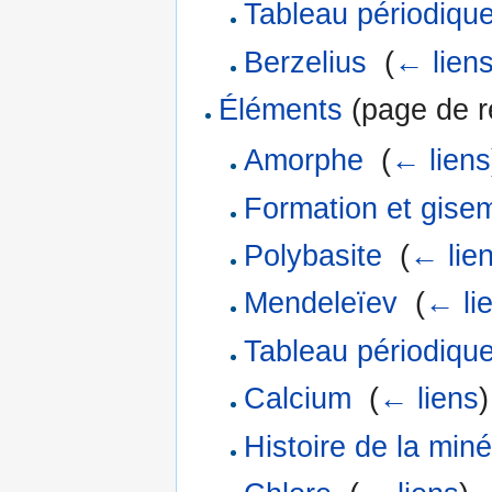
Tableau périodiqu
Berzelius
‎
(
← lien
Éléments
(page de re
Amorphe
‎
(
← liens
Formation et gise
Polybasite
‎
(
← lie
Mendeleïev
‎
(
← li
Tableau périodiqu
Calcium
‎
(
← liens
)
Histoire de la miné