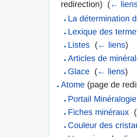
redirection) ‎
(
← lien
La détermination 
Lexique des terme
Listes
‎
(
← liens
)
Articles de minéra
Glace
‎
(
← liens
)
Atome
(page de redir
Portail Minéralogie
Fiches minéraux
‎
(
Couleur des crista