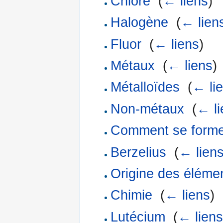
Chlore
‎
(
← liens
)
Halogène
‎
(
← lien
Fluor
‎
(
← liens
)
Métaux
‎
(
← liens
)
Métalloïdes
‎
(
← li
Non-métaux
‎
(
← li
Comment se formen
Berzelius
‎
(
← lien
Origine des éléme
Chimie
‎
(
← liens
)
Lutécium
‎
(
← liens