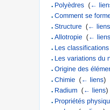
Polyèdres
‎
(
← lien
Comment se formen
Structure
‎
(
← lien
Allotropie
‎
(
← lien
Les classification
Les variations du 
Origine des éléme
Chimie
‎
(
← liens
)
Radium
‎
(
← liens
)
Propriétés physiqu