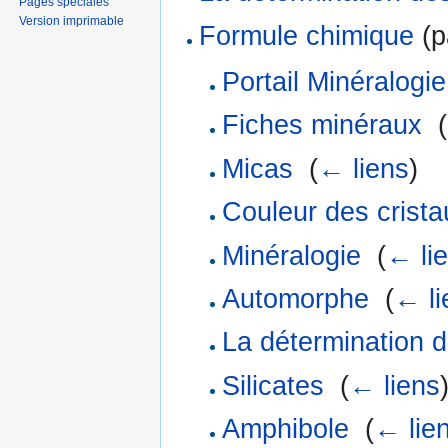
Pages spéciales
Version imprimable
Formule chimique
(p
Portail Minéralogie
Fiches minéraux
‎
(
Micas
‎
(
← liens
)
Couleur des crista
Minéralogie
‎
(
← li
Automorphe
‎
(
← li
La détermination 
Silicates
‎
(
← liens
Amphibole
‎
(
← lie