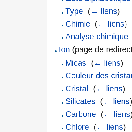
Type
‎
(
← liens
)
Chimie
‎
(
← liens
)
Analyse chimique
Ion
(page de redirect
Micas
‎
(
← liens
)
Couleur des crista
Cristal
‎
(
← liens
)
Silicates
‎
(
← liens
Carbone
‎
(
← liens
Chlore
‎
(
← liens
)