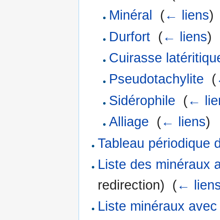
Minéral
‎
(
← liens
)
Durfort
‎
(
← liens
)
Cuirasse latéritiqu
Pseudotachylite
‎
(
Sidérophile
‎
(
← lie
Alliage
‎
(
← liens
)
Tableau périodique 
Liste des minéraux 
redirection) ‎
(
← lien
Liste minéraux avec