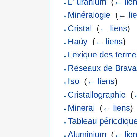
L' uranium
‎
(
← lie
Minéralogie
‎
(
← li
Cristal
‎
(
← liens
)
Haüy
‎
(
← liens
)
Lexique des terme
Réseaux de Brava
Iso
‎
(
← liens
)
Cristallographie
‎
(
Minerai
‎
(
← liens
)
Tableau périodiqu
Aluminium
‎
(
← lie