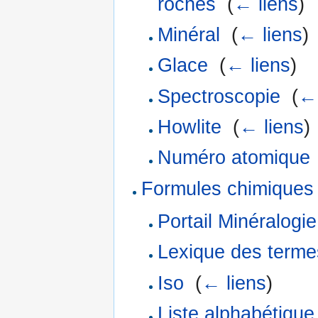
roches
‎
(
← liens
)
Minéral
‎
(
← liens
)
Glace
‎
(
← liens
)
Spectroscopie
‎
(
← 
Howlite
‎
(
← liens
)
Numéro atomique
Formules chimiques
Portail Minéralogie
Lexique des terme
Iso
‎
(
← liens
)
Liste alphabétique