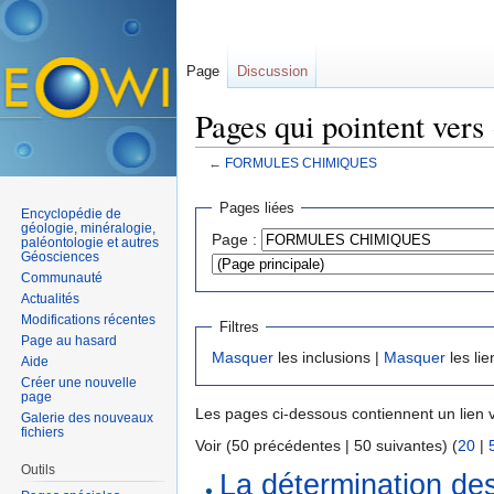
Page
Discussion
Pages qui pointent 
←
FORMULES CHIMIQUES
Aller à :
navigation
,
rechercher
Pages liées
Encyclopédie de
géologie, minéralogie,
Page :
paléontologie et autres
Géosciences
Communauté
Actualités
Modifications récentes
Filtres
Page au hasard
Masquer
les inclusions |
Masquer
les lie
Aide
Créer une nouvelle
page
Les pages ci-dessous contiennent un lien 
Galerie des nouveaux
fichiers
Voir (50 précédentes | 50 suivantes) (
20
|
Outils
La détermination de