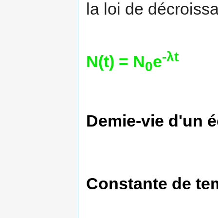
la loi de décrois
-λt
N(t) = N
e
0
Demie-vie d'un éc
Constante de te