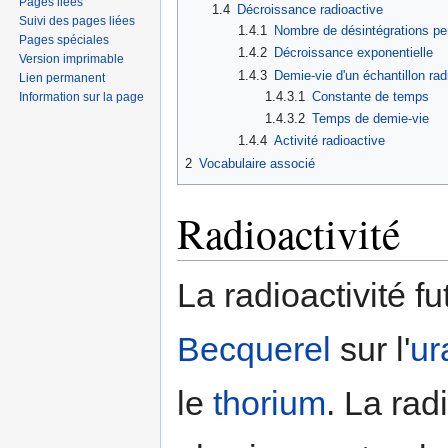
Pages liées
1.4
Décroissance radioactive
Suivi des pages liées
1.4.1
Nombre de désintégrations pe
Pages spéciales
1.4.2
Décroissance exponentielle
Version imprimable
1.4.3
Demie-vie d'un échantillon rad
Lien permanent
1.4.3.1
Constante de temps
Information sur la page
1.4.3.2
Temps de demie-vie
1.4.4
Activité radioactive
2
Vocabulaire associé
Radioactivité
La radioactivité f
Becquerel
sur l'
ur
le
thorium
. La ra