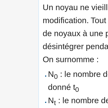
Un noyau ne vieill
modification. Tou
de noyaux à une p
désintégrer penda
On surnomme :
N
: le nombre 
0
donné t
0
N
: le nombre de
t