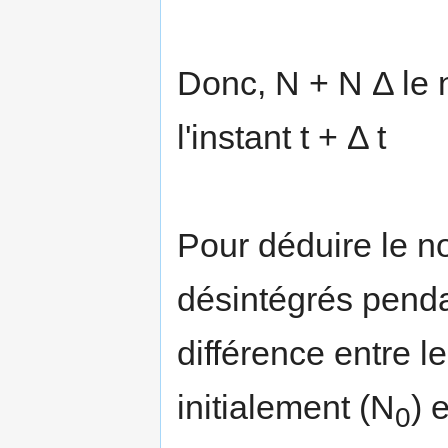
Donc, N + N Δ le
l'instant t + Δ t
Pour déduire le n
désintégrés pendan
différence entre 
initialement (N
) 
0