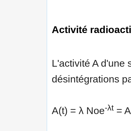
Activité radioact
L'activité A d'un
désintégrations pa
-λt
A(t) = λ Noe
= A