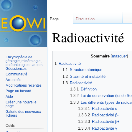
Page
Discussion
Radioactivité
Aller à :
navigation
,
rechercher
Sommaire
[
masquer
]
Encyclopédie de
géologie, minéralogie,
1
Radioactivité
paléontologie et autres
Géosciences
1.1
Structure atomique
Communauté
1.2
Stabilité et instabilité
Actualités
1.3
Radioactivité
Modifications récentes
1.3.1
Définition
Page au hasard
1.3.2
Loi de conservation (loi de S
Aide
1.3.3
Les différents types de radioac
Créer une nouvelle
page
1.3.3.1
Radioactivité α
Galerie des nouveaux
1.3.3.2
Radioactivité β-
fichiers
1.3.3.3
Radioactivité β+
Outils
1.3.3.4
Radioactivité γ ;