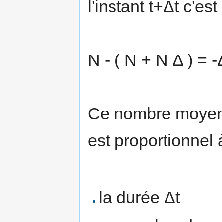
l'instant t+Δt c'es
N - ( N + N Δ ) = 
Ce nombre moyen 
est proportionnel à
la durée Δt