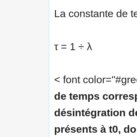
La constante de 
τ = 1 ÷ λ
< font color="#gr
de temps corres
désintégration 
présents à t0, d