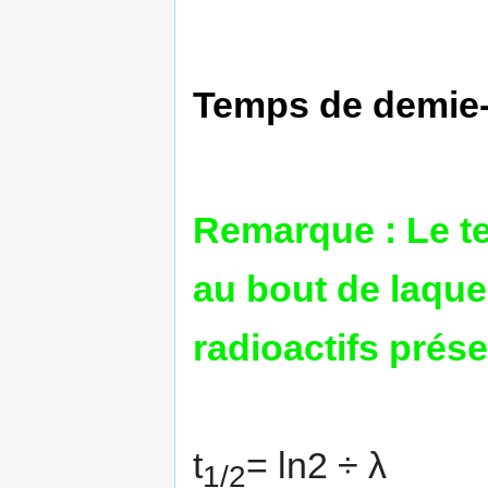
Temps de demie-
Remarque : Le te
au bout de laque
radioactifs prése
t
= ln2 ÷ λ
1/2