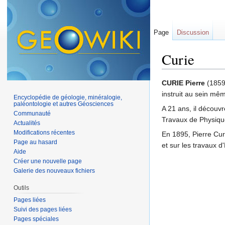
Page
Discussion
Curie
Aller à :
navigation
,
CURIE Pierre
(1859-
instruit au sein mêm
Encyclopédie de géologie, minéralogie,
paléontologie et autres Géosciences
A 21 ans, il découv
Communauté
Travaux de Physique
Actualités
Modifications récentes
En 1895, Pierre Cu
Page au hasard
et sur les travaux d
Aide
Créer une nouvelle page
Galerie des nouveaux fichiers
Outils
Pages liées
Suivi des pages liées
Pages spéciales