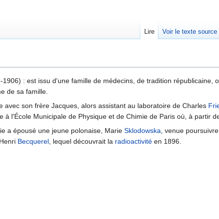
Lire
Voir le texte source
rechercher
1906) : est issu d'une famille de médecins, de tradition républicaine, op
e de sa famille.
re avec son frère Jacques, alors assistant au laboratoire de Charles
Fri
 à l'École Municipale de Physique et de Chimie de Paris où, à partir de
rie a épousé une jeune polonaise, Marie
Sklodowska
, venue poursuivre
'Henri
Becquerel
, lequel découvrait la
radioactivité
en 1896.