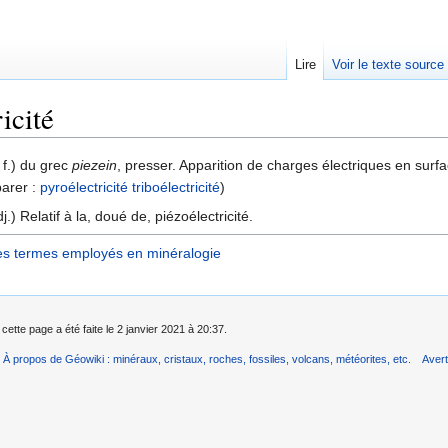
Lire
Voir le texte source
icité
rechercher
 f.) du grec
piezein
, presser. Apparition de charges électriques en surf
arer :
pyroélectricité
triboélectricité
)
j.) Relatif à la, doué de, piézoélectricité.
es termes employés en minéralogie
cette page a été faite le 2 janvier 2021 à 20:37.
À propos de Géowiki : minéraux, cristaux, roches, fossiles, volcans, météorites, etc.
Aver