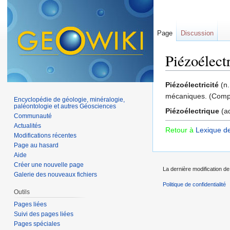
Page
Discussion
Piézoélectr
Aller à :
navigation
,
Piézoélectricité
(n.
mécaniques. (Comp
Encyclopédie de géologie, minéralogie,
paléontologie et autres Géosciences
Piézoélectrique
(ad
Communauté
Actualités
Retour à
Lexique d
Modifications récentes
Page au hasard
Aide
Créer une nouvelle page
La dernière modification de 
Galerie des nouveaux fichiers
Politique de confidentialité
Outils
Pages liées
Suivi des pages liées
Pages spéciales