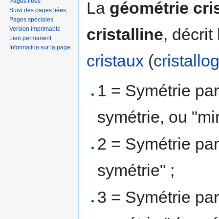
Pages liées
La
géométrie cris
Suivi des pages liées
Pages spéciales
cristalline
, décri
Version imprimable
Lien permanent
Information sur la page
cristaux
(
cristallo
1 = Symétrie par
symétrie, ou "mir
2 = Symétrie par 
symétrie" ;
3 = Symétrie par