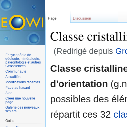
Page
Discussion
Classe cristall
(Redirigé depuis
Gr
Encyclopédie de
Aller à :
navigation
,
rechercher
géologie, minéralogie,
paléontologie et autres
Classe cristallin
Géosciences
Communauté
Actualités
d'orientation
(g.n
Modifications récentes
Page au hasard
Aide
possibles des élém
Créer une nouvelle
page
Galerie des nouveaux
répartit ces 32
cl
fichiers
Outils