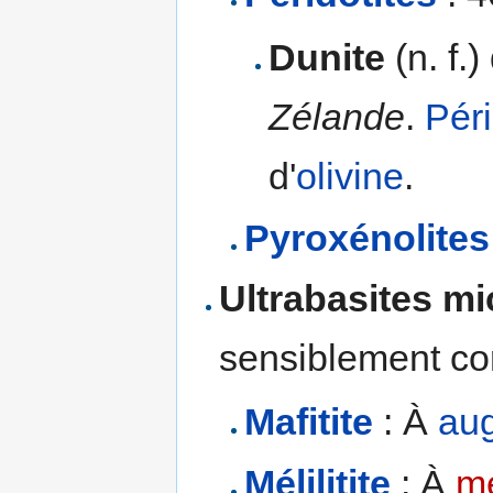
Dunite
(n. f.
Zélande
.
Péri
d'
olivine
.
Pyroxénolites
Ultrabasites m
sensiblement co
Mafitite
: À
aug
Mélilitite
: À
mé