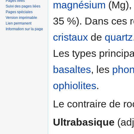
Pages liées
magnésium
(Mg)
Suivi des pages liées
Pages spéciales
35 %). Dans ces r
Version imprimable
Lien permanent
Information sur la page
cristaux
de
quartz
Les types princip
basaltes
, les
phon
ophiolites
.
Le contraire de ro
Ultrabasique
(adj