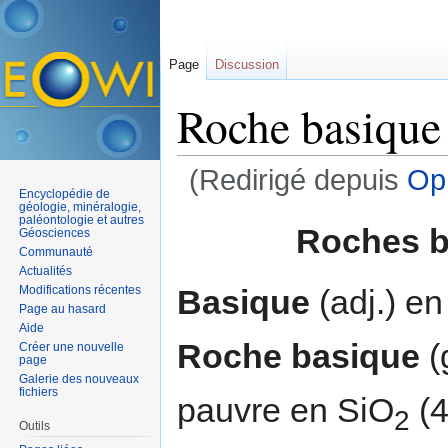
Page
Discussion
Roche basique
(Redirigé depuis
Oph
Encyclopédie de
Aller à :
navigation
,
rechercher
géologie, minéralogie,
paléontologie et autres
Roches b
Géosciences
Communauté
Actualités
Basique
(adj.) en
Modifications récentes
Page au hasard
Aide
Roche basique
(g
Créer une nouvelle
page
Galerie des nouveaux
fichiers
pauvre en SiO
(4
2
Outils