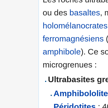
ou des
basaltes
, 
holomélanocrates
ferromagnésiens
(
amphibole
). Ce s
microgrenues :
Ultrabasites g
Amphibololit
Péridotites
: 4