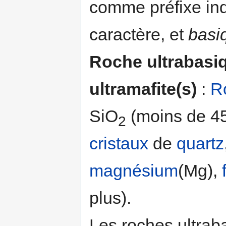
comme préfixe ind
caractère, et
basi
Roche ultrabasi
ultramafite(s)
:
R
SiO
(moins de 45
2
cristaux
de
quartz
magnésium
(Mg),
plus).
Les roches ultra