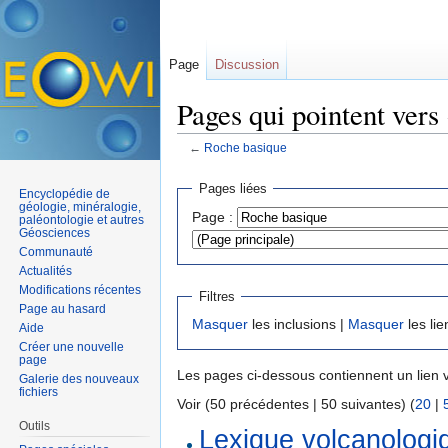
Page
Discussion
Pages qui pointent vers
←
Roche basique
Aller à :
navigation
,
rechercher
Pages liées
Encyclopédie de
géologie, minéralogie,
Page :
paléontologie et autres
Géosciences
Communauté
Actualités
Modifications récentes
Filtres
Page au hasard
Masquer
les inclusions |
Masquer
les lie
Aide
Créer une nouvelle
page
Les pages ci-dessous contiennent un lien 
Galerie des nouveaux
fichiers
Voir (50 précédentes | 50 suivantes) (
20
|
Outils
Lexique volcanologi