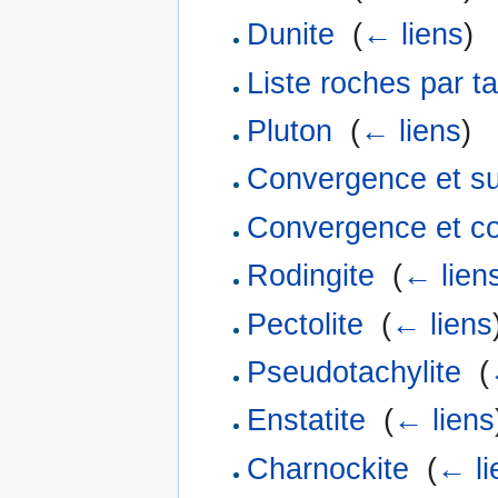
Dunite
‎
(
← liens
)
Liste roches par ta
Pluton
‎
(
← liens
)
Convergence et s
Convergence et col
Rodingite
‎
(
← lien
Pectolite
‎
(
← liens
Pseudotachylite
‎
(
Enstatite
‎
(
← liens
Charnockite
‎
(
← li