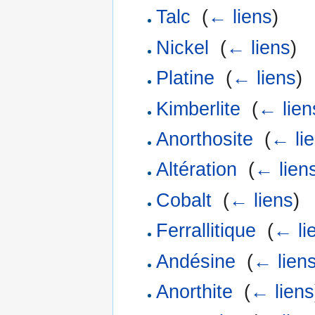
Talc
‎
(
← liens
)
Nickel
‎
(
← liens
)
Platine
‎
(
← liens
)
Kimberlite
‎
(
← lien
Anorthosite
‎
(
← li
Altération
‎
(
← lien
Cobalt
‎
(
← liens
)
Ferrallitique
‎
(
← li
Andésine
‎
(
← lien
Anorthite
‎
(
← liens