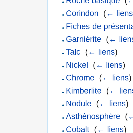
Roche basique
‎
(
←
Corindon
‎
(
← liens
Fiches de présent
Garniérite
‎
(
← lien
Talc
‎
(
← liens
)
Nickel
‎
(
← liens
)
Chrome
‎
(
← liens
)
Kimberlite
‎
(
← lien
Nodule
‎
(
← liens
)
Asthénosphère
‎
(
←
Cobalt
‎
(
← liens
)