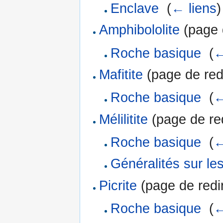
Enclave
‎
(
← liens
)
Amphibololite
(page d
Roche basique
‎
(
←
Mafitite
(page de redi
Roche basique
‎
(
←
Mélilitite
(page de red
Roche basique
‎
(
←
Généralités sur le
Picrite
(page de redir
Roche basique
‎
(
←