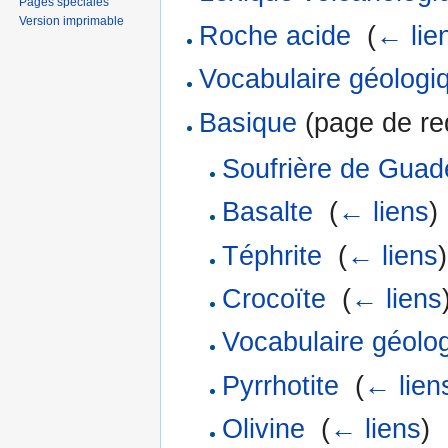
Pages spéciales
Version imprimable
Roche acide
‎
(
← lie
Vocabulaire géologi
Basique
(page de red
Soufrière de Guad
Basalte
‎
(
← liens
)
Téphrite
‎
(
← liens
)
Crocoïte
‎
(
← liens
Vocabulaire géolo
Pyrrhotite
‎
(
← lien
Olivine
‎
(
← liens
)