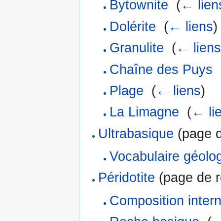
Bytownite
‎
(
← lien
Dolérite
‎
(
← liens
)
Granulite
‎
(
← liens
Chaîne des Puys
‎
Plage
‎
(
← liens
)
La Limagne
‎
(
← li
Ultrabasique
(page d
Vocabulaire géolo
Péridotite
(page de re
Composition intern