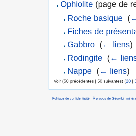
Ophiolite
(page de re
Roche basique
‎
(
←
Fiches de présent
Gabbro
‎
(
← liens
)
Rodingite
‎
(
← lien
Nappe
‎
(
← liens
)
Voir (50 précédentes | 50 suivantes) (
20
|
Politique de confidentialité
À propos de Géowiki : minérau