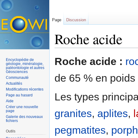
Page
Discussion
Roche acide
Aller à :
navigation
,
rechercher
Roche acide :
ro
Encyclopédie de
géologie, minéralogie,
paléontologie et autres
Géosciences
de 65 % en poids
Communauté
Actualités
Modifications récentes
Les types principa
Page au hasard
Aide
Créer une nouvelle
granites
,
aplites
,
page
Galerie des nouveaux
fichiers
pegmatites
,
porph
Outils