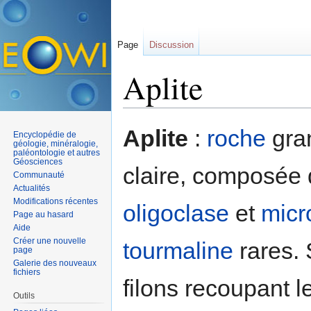
Page
Discussion
Aplite
Aller à :
navigation
,
rechercher
Aplite
:
roche
gran
Encyclopédie de
géologie, minéralogie,
paléontologie et autres
Géosciences
claire, composée
Communauté
Actualités
Modifications récentes
oligoclase
et
micr
Page au hasard
Aide
Créer une nouvelle
tourmaline
rares.
page
Galerie des nouveaux
fichiers
filons recoupant l
Outils