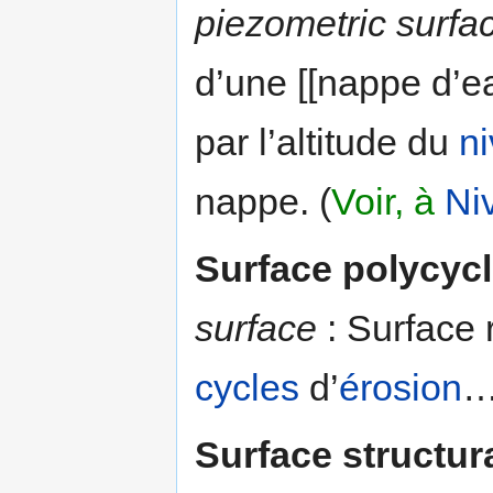
piezometric surfa
d’une [[nappe d’e
par l’altitude du
n
nappe. (
Voir, à
Ni
Surface polycyc
surface
: Surface 
cycles
d’
érosion
…
Surface structur