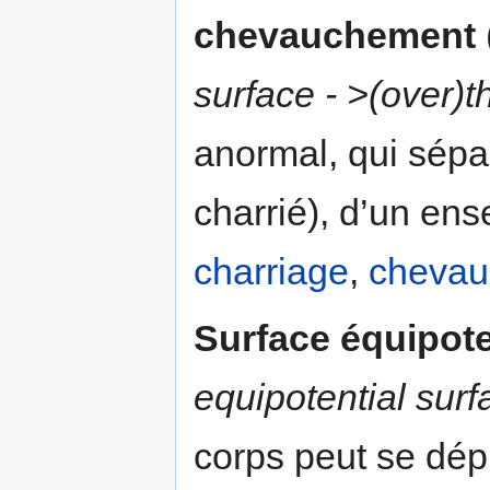
chevauchement
surface - >(over)t
anormal, qui sép
charrié), d’un en
charriage
,
chevau
Surface équipote
equipotential surf
corps peut se dép