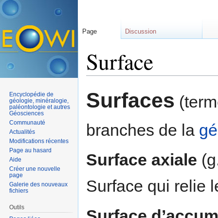
Page
Discussion
Surface
Aller à :
navigation
,
rechercher
Surfaces
Encyclopédie de
(term
géologie, minéralogie,
paléontologie et autres
Géosciences
Communauté
branches de la
gé
Actualités
Modifications récentes
Page au hasard
Surface axiale
(g
Aide
Créer une nouvelle
page
Surface qui relie 
Galerie des nouveaux
fichiers
Outils
Surface d’accum