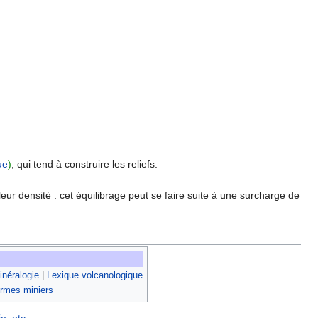
ue
)
, qui tend à construire les reliefs.
leur densité : cet équilibrage peut se faire suite à une surcharge de
néralogie
|
Lexique volcanologique
rmes miniers