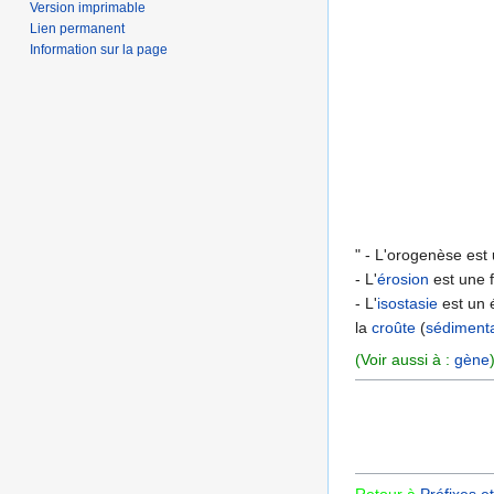
Version imprimable
Lien permanent
Information sur la page
" - L'orogenèse est 
- L'
érosion
est une f
- L'
isostasie
est un é
la
croûte
(
sédimenta
(Voir aussi à :
gène