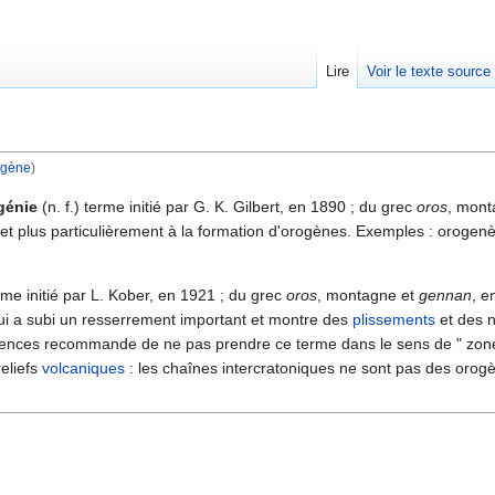
Lire
Voir le texte source
ogène
)
rechercher
génie
(n. f.) terme initié par G. K. Gilbert, en 1890 ; du grec
oros
, mont
s et plus particulièrement à la formation d'orogènes. Exemples : oroge
rme initié par L. Kober, en 1921 ; du grec
oros
, montagne et
gennan
, e
 qui a subi un resserrement important et montre des
plissements
et des n
ences recommande de ne pas prendre ce terme dans le sens de " zone
reliefs
volcaniques
: les chaînes intercratoniques ne sont pas des orogè