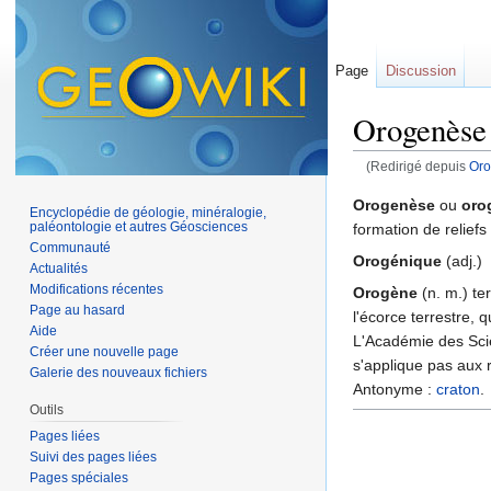
Page
Discussion
Orogenèse
(Redirigé depuis
Or
Aller à :
navigation
,
Orogenèse
ou
oro
Encyclopédie de géologie, minéralogie,
paléontologie et autres Géosciences
formation de relief
Communauté
Orogénique
(adj.)
Actualités
Modifications récentes
Orogène
(n. m.) te
Page au hasard
l'écorce terrestre,
Aide
L'Académie des Sci
Créer une nouvelle page
s'applique pas aux 
Galerie des nouveaux fichiers
Antonyme :
craton
.
Outils
Pages liées
Suivi des pages liées
Pages spéciales