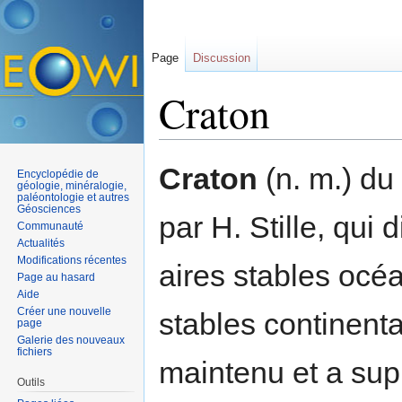
Page
Discussion
Craton
Aller à :
navigation
,
rechercher
Craton
(n. m.) du
Encyclopédie de
géologie, minéralogie,
paléontologie et autres
Géosciences
par H. Stille, qui 
Communauté
Actualités
Modifications récentes
aires stables océ
Page au hasard
Aide
Créer une nouvelle
stables continenta
page
Galerie des nouveaux
fichiers
maintenu et a sup
Outils