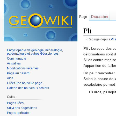
Page
Discussion
Pli
(Redirigé depuis
Plis
Aller à :
navigation
,
Pli :
Lorsque des cou
Encyclopédie de géologie, minéralogie,
paléontologie et autres Géosciences
déformations sont d
Communauté
Si les contraintes s
Actualités
l’apparition de faill
Modifications récentes
On peut rencontrer 
Page au hasard
Aide
Selon la nature de 
Créer une nouvelle page
vocabulaire permet d
Galerie des nouveaux fichiers
Pli droit, pli déj
Outils
Pages liées
Suivi des pages liées
Pages spéciales