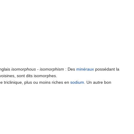
anglais
isomorphous - isomorphism
: Des
minéraux
possédant la
oisines, sont dits isomorphes.
 triclinique, plus ou moins riches en
sodium
. Un autre bon