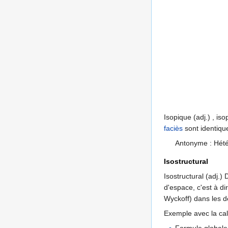
Isopique (adj.) , is
faciès
sont identique
Antonyme : Hété
Isostructural
Isostructural (adj.
d'espace, c'est à di
Wyckoff) dans les d
Exemple avec la ca