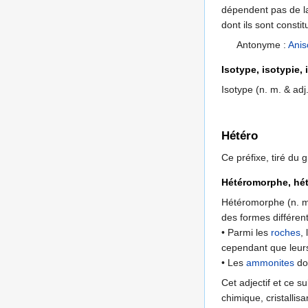
dépendent pas de la
dont ils sont consti
Antonyme :
Anis
Isotype, isotypie,
Isotype (n. m. & adj.
Hétéro
Ce préfixe, tiré du g
Hétéromorphe, hé
Hétéromorphe (n. m
des formes différe
• Parmi les
roches
,
cependant que leurs 
• Les
ammonites
do
Cet adjectif et ce s
chimique, cristallis