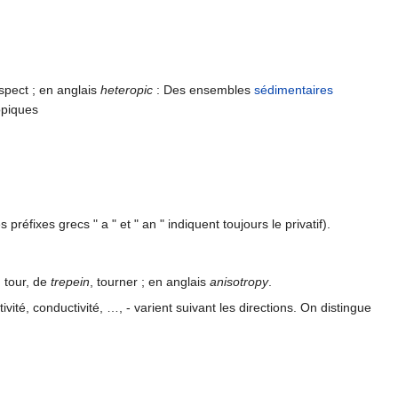
aspect ; en anglais
heteropic
: Des ensembles
sédimentaires
opiques
réfixes grecs " a " et " an " indiquent toujours le privatif).
, tour, de
trepein
, tourner ; en anglais
anisotropy
.
ivité, conductivité, …, - varient suivant les directions. On distingue