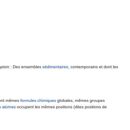
sopism
: Des ensembles
sédimentaires
, contemporains et dont les
s ont mêmes
formules chimiques
globales, mêmes groupes
es
atomes
occupent les mêmes positions (dites positions de