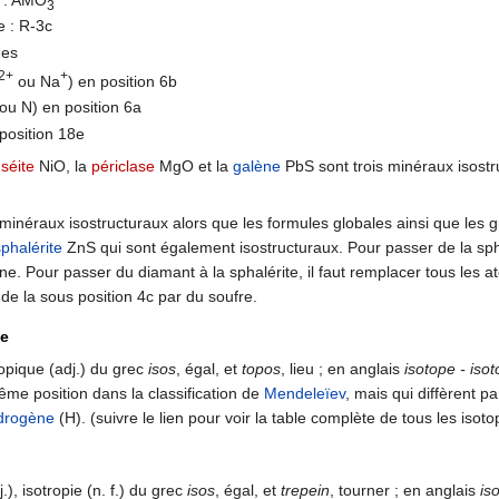
e : AMO
3
 : R-3c
ues
2+
+
ou Na
) en position 6b
u N) en position 6a
position 18e
séite
NiO, la
périclase
MgO et la
galène
PbS sont trois minéraux isostr
 minéraux isostructuraux alors que les formules globales ainsi que les g
sphalérite
ZnS qui sont également isostructuraux. Pour passer de la spha
e. Pour passer du diamant à la sphalérite, il faut remplacer tous les a
e la sous position 4c par du soufre.
ue
topique (adj.) du grec
isos
, égal, et
topos
, lieu ; en anglais
isotope - isot
e position dans la classification de
Mendeleïev
, mais qui diffèrent pa
drogène
(H). (suivre le lien pour voir la table complète de tous les isot
.), isotropie (n. f.) du grec
isos
, égal, et
trepein
, tourner ; en anglais
is