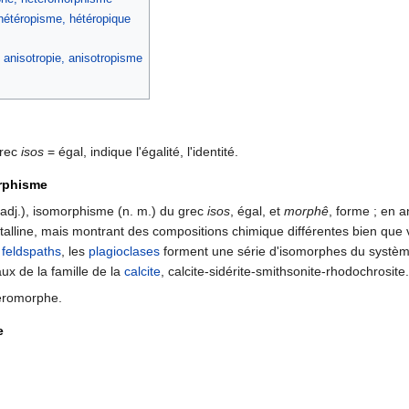
hétéropisme, hétéropique
 anisotropie, anisotropisme
grec
isos
= égal, indique l'égalité, l'identité.
rphisme
adj.), isomorphisme (n. m.) du grec
isos
, égal, et
morphê
, forme ; en 
talline, mais montrant des compositions chimique différentes bien que v
s
feldspaths
, les
plagioclases
forment une série d'isomorphes du système
ux de la famille de la
calcite
, calcite-sidérite-smithsonite-rhodochrosite.
éromorphe.
e