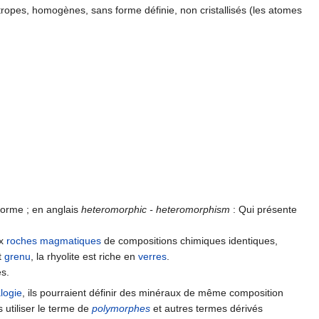
sotropes, homogènes, sans forme définie, non cristallisés (les atomes
 forme ; en anglais
heteromorphic - heteromorphism
: Qui présente
ux
roches magmatiques
de compositions chimiques identiques,
t
grenu
, la rhyolite est riche en
verres
.
es.
logie
, ils pourraient définir des minéraux de même composition
 utiliser le terme de
polymorphes
et autres termes dérivés