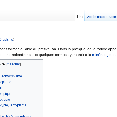
Lire
Voir le texte source
éropisme
)
rechercher
ont formés à l'aide du préfixe
iso
. Dans la pratique, on le trouve oppo
ous ne retiendrons que quelques termes ayant trait à la
minéralogie
et 
ire
[
masquer
]
 isomorphisme
isopisme
al
otopique
otropie
otypie, isotypisme
he, hétéromorphisme