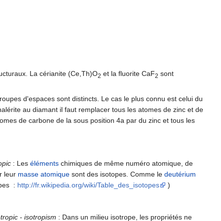
ucturaux. La cérianite (Ce,Th)O
et la fluorite CaF
sont
2
2
roupes d'espaces sont distincts. Le cas le plus connu est celui du
lérite au diamant il faut remplacer tous les atomes de zinc et de
tomes de carbone de la sous position 4a par du zinc et tous les
opic
: Les
éléments
chimiques de même numéro atomique, de
r leur
masse atomique
sont des isotopes. Comme le
deutérium
opes :
http://fr.wikipedia.org/wiki/Table_des_isotopes
)
otropic - isotropism
: Dans un milieu isotrope, les propriétés ne