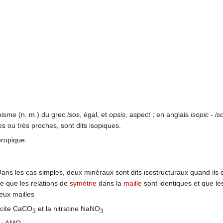
opisme (n. m.) du grec
isos
, égal, et
opsis
, aspect ; en anglais
isopic - i
s ou très proches, sont dits isopiques.
ropique.
) Dans les cas simples, deux minéraux sont dits isostructuraux quand il
re que les relations de
symétrie
dans la
maille
sont identiques et que l
eux mailles
lcite CaCO
et la nitratine NaNO
3
3