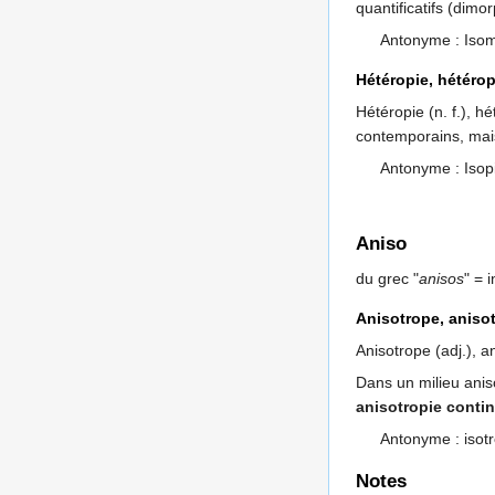
quantificatifs (dimo
Antonyme : Iso
Hétéropie, hétéro
Hétéropie (n. f.), h
contemporains, mai
Antonyme : Isop
Aniso
du grec "
anisos
" = 
Anisotrope, aniso
Anisotrope (adj.), a
Dans un milieu aniso
anisotropie conti
Antonyme : isot
Notes