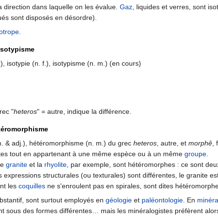
 direction dans laquelle on les évalue.
Gaz
, liquides et verres, sont i
tués sont disposés en désordre).
otrope
.
 isotypisme
), isotypie (n. f.), isotypisme (n. m.) (en cours)
rec "
heteros
" = autre, indique la différence.
téromorphisme
. & adj.), hétéromorphisme (n. m.) du grec
heteros
, autre, et
morphê
,
ntes tout en appartenant à une même espèce ou à un même
groupe
.
 le
granite
et la
rhyolite
, par exemple, sont hétéromorphes : ce sont de
expressions structurales (ou texturales) sont différentes, le granite es
nt les
coquilles
ne s'enroulent pas en spirales, sont dites hétéromorph
ubstantif, sont surtout employés en
géologie
et
paléontologie
. En
minéra
ant sous des formes différentes… mais les minéralogistes préfèrent alors