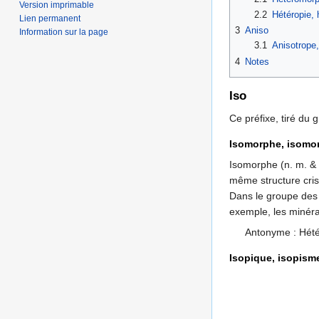
Version imprimable
2.2
Hétéropie, 
Lien permanent
3
Aniso
Information sur la page
3.1
Anisotrope,
4
Notes
Iso
Ce préfixe, tiré du 
Isomorphe, isomo
Isomorphe (n. m. & 
même structure cris
Dans le groupe de
exemple, les minéra
Antonyme : Hét
Isopique, isopism