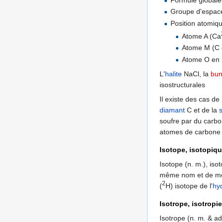
Formule global
Groupe d'espace
Position atomiq
Atome A (Ca
Atome M (C o
Atome O en 
L'
halite
NaCl, la
bun
isostructurales
Il existe des cas de
diamant
C et de la
soufre par du carbon
atomes de carbone d
Isotope, isotopiq
Isotope (n. m.), iso
même nom et de mêm
2
(
H) isotope de l'
hy
Isotrope, isotropie
Isotrope (n. m. & adj