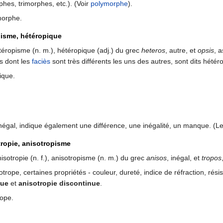
rphes, trimorphes, etc.). (Voir
polymorphe
).
morphe.
pisme, hétéropique
étéropisme (n. m.), hétéropique (adj.) du grec
heteros
, autre, et
opsis
, 
s dont les
faciès
sont très différents les uns des autres, sont dits hétér
ique.
inégal, indique également une différence, une inégalité, un manque. (Les p
tropie, anisotropisme
nisotropie (n. f.), anisotropisme (n. m.) du grec
anisos
, inégal, et
tropos
trope, certaines propriétés - couleur, dureté, indice de réfraction, résist
nue
et
anisotropie discontinue
.
rope.