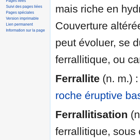
Pages liées
mais riche en hyd
Suivi des pages liées
Pages spéciales
Version imprimable
Couverture altér
Lien permanent
Information sur la page
peut évoluer, se d
ferrallitique, ou c
Ferrallite
(n. m.) :
roche
éruptive
ba
Ferrallitisation
(n
ferrallitique, sous