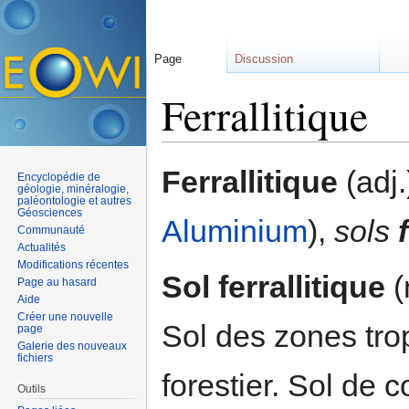
Page
Discussion
Ferrallitique
Aller à :
navigation
,
rechercher
Ferrallitique
(adj.
Encyclopédie de
géologie, minéralogie,
paléontologie et autres
Géosciences
Aluminium
),
sols
Communauté
Actualités
Modifications récentes
Sol ferrallitique
(
Page au hasard
Aide
Créer une nouvelle
Sol des zones tro
page
Galerie des nouveaux
fichiers
forestier. Sol de 
Outils