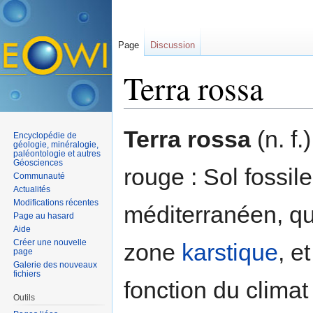
Page
Discussion
Terra rossa
Aller à :
navigation
,
rechercher
Terra rossa
(n. f.
Encyclopédie de
géologie, minéralogie,
paléontologie et autres
Géosciences
rouge : Sol fossil
Communauté
Actualités
Modifications récentes
méditerranéen, qu
Page au hasard
Aide
Créer une nouvelle
zone
karstique
, e
page
Galerie des nouveaux
fichiers
fonction du clima
Outils