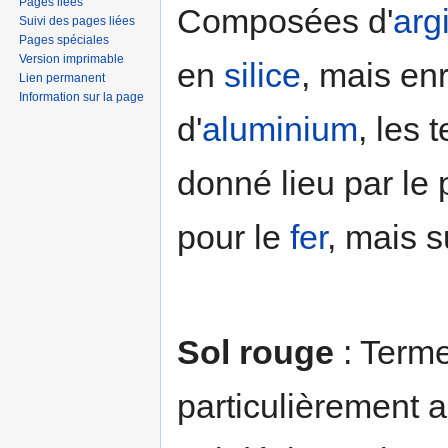
Pages liées
Composées d'
arg
Suivi des pages liées
Pages spéciales
Version imprimable
en
silice
, mais en
Lien permanent
Information sur la page
d'
aluminium
, les 
donné lieu par le 
pour le
fer
, mais s
Sol rouge
: Terme
particulièrement 