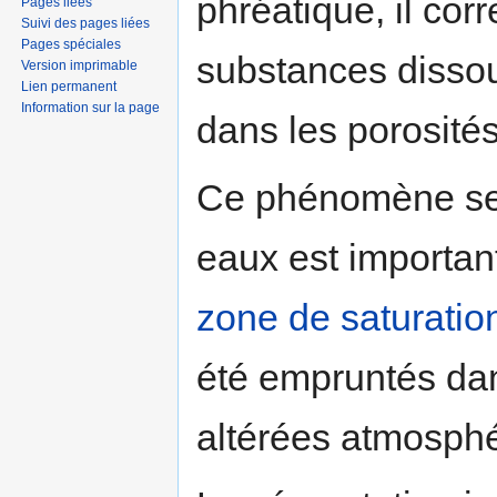
phréatique, il cor
Pages liées
Suivi des pages liées
Pages spéciales
substances dissou
Version imprimable
Lien permanent
Information sur la page
dans les porosité
Ce phénomène se p
eaux est importan
zone de saturatio
été empruntés dan
altérées atmosph