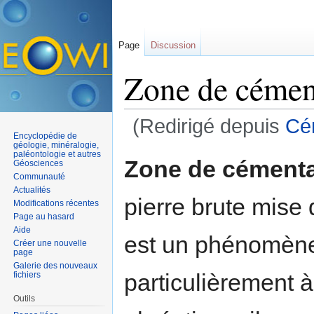
Page
Discussion
Zone de cémen
(Redirigé depuis
Cé
Encyclopédie de
Aller à :
navigation
,
rechercher
géologie, minéralogie,
paléontologie et autres
Zone de cémenta
Géosciences
Communauté
Actualités
pierre brute mise 
Modifications récentes
Page au hasard
Aide
est un phénomène 
Créer une nouvelle
page
Galerie des nouveaux
particulièrement à
fichiers
Outils