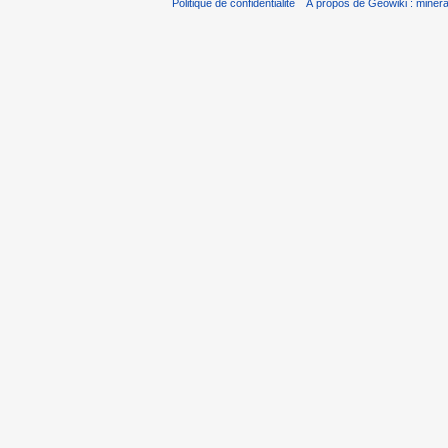
Politique de confidentialité
À propos de Géowiki : minérau