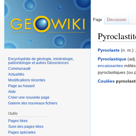
Page
Discussion
Pyroclastit
Aller à :
navigation
,
Pyroclaste
(n. m.) 
Pyroclastique
(adj
Encyclopédie de géologie, minéralogie,
paléontologie et autres Géosciences
encaissantes
mêlés 
Communauté
pyroclastiques (ou 
Actualités
Modifications récentes
Coulées
pyroclast
Page au hasard
Aide
Créer une nouvelle page
Galerie des nouveaux fichiers
Outils
Pages liées
Suivi des pages liées
Pages spéciales