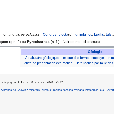
) ; en anglais
pyroclastics
:
Cendres
,
ejecta
(s),
ignimbrites
,
lapillis
,
tufs
iques
(g.n. f.) ou
Pyroclastites
(n. f.) : (voir ce mot, ci-dessus).
Géologie
Vocabulaire géologique
|
Lexique des termes employés en mi
Fiches de présentation des roches
|
Liste roches par taille des
 cette page a été faite le 30 décembre 2020 à 22:12.
À propos de Géowiki : minéraux, cristaux, roches, fossiles, volcans, météorites, etc.
Aver