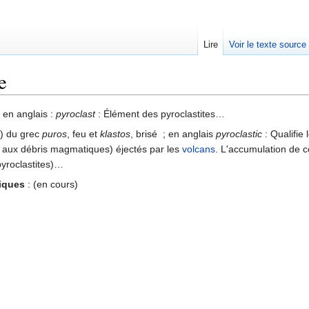
Lire
Voir le texte source
e
rechercher
; en anglais :
pyroclast
: Élément des pyroclastites…
.) du grec
puros
, feu et
klastos
, brisé ; en anglais
pyroclastic
: Qualifie
aux débris magmatiques) éjectés par les
volcans
. L'accumulation de c
pyroclastites)…
iques
: (en cours)