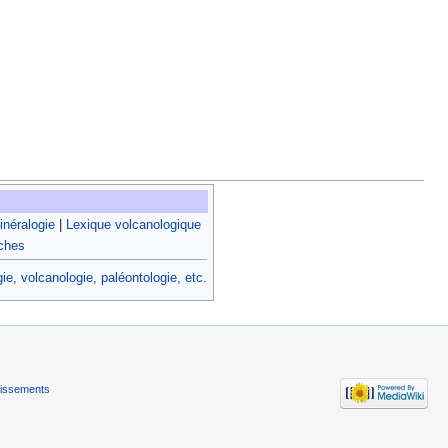
néralogie
|
Lexique volcanologique
oches
e, volcanologie, paléontologie, etc.‎
tissements