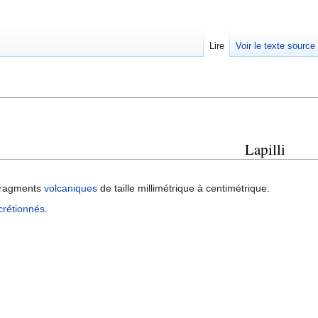
Lire
Voir le texte source
rechercher
Lapilli
 fragments
volcaniques
de taille millimétrique à centimétrique.
ccrétionnés
.