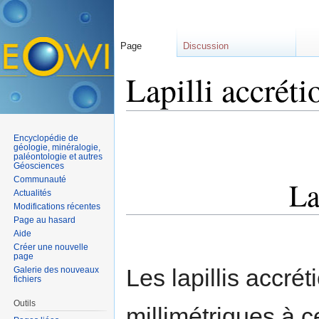
Page
Discussion
Lapilli accrét
Aller à :
navigation
,
rechercher
Encyclopédie de
géologie, minéralogie,
paléontologie et autres
Géosciences
Communauté
La
Actualités
Modifications récentes
Page au hasard
Aide
Créer une nouvelle
page
Les lapillis accré
Galerie des nouveaux
fichiers
Outils
millimétriques à 