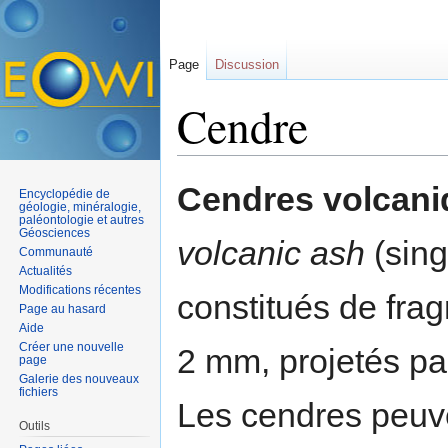
Page
Discussion
Cendre
Aller à :
navigation
,
rechercher
Cendres volcani
Encyclopédie de
géologie, minéralogie,
paléontologie et autres
Géosciences
volcanic ash
(sing
Communauté
Actualités
Modifications récentes
constitués de fr
Page au hasard
Aide
Créer une nouvelle
2 mm, projetés pa
page
Galerie des nouveaux
fichiers
Les cendres peuve
Outils