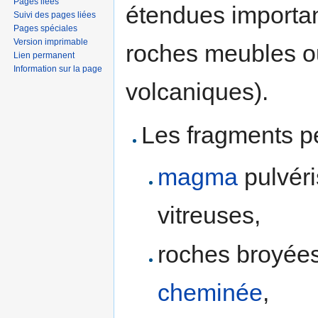
Pages liées
étendues importan
Suivi des pages liées
Pages spéciales
Version imprimable
roches meubles o
Lien permanent
Information sur la page
volcaniques).
Les fragments pe
magma
pulvéri
vitreuses,
roches broyées
cheminée
,