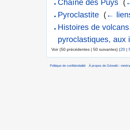
Chaîne des Puys
‎
(
←
Pyroclastite
‎
(
← lien
Histoires de volcan
pyroclastiques, aux 
Voir (50 précédentes | 50 suivantes) (
20
|
Politique de confidentialité
À propos de Géowiki : minérau