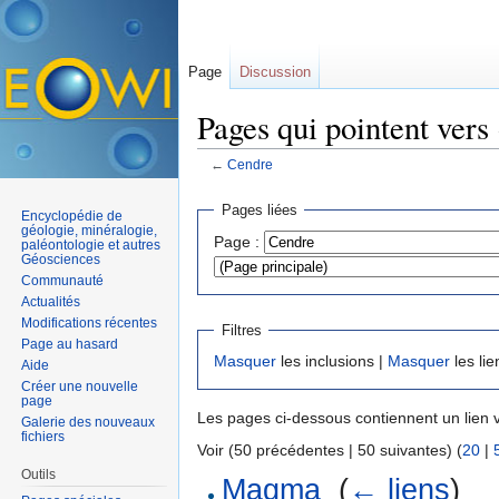
Page
Discussion
Pages qui pointent vers
←
Cendre
Aller à :
navigation
,
rechercher
Pages liées
Encyclopédie de
géologie, minéralogie,
Page :
paléontologie et autres
Géosciences
Communauté
Actualités
Modifications récentes
Filtres
Page au hasard
Masquer
les inclusions |
Masquer
les lie
Aide
Créer une nouvelle
page
Les pages ci-dessous contiennent un lien 
Galerie des nouveaux
fichiers
Voir (50 précédentes | 50 suivantes) (
20
|
Outils
Magma
‎
(
← liens
)