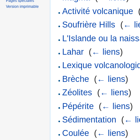
Pages spéciales
Version imprimable
Activité volcanique
‎
Soufrière Hills
‎
(
← li
L'Islande ou la nai
Lahar
‎
(
← liens
)
Lexique volcanologi
Brèche
‎
(
← liens
)
Zéolites
‎
(
← liens
)
Pépérite
‎
(
← liens
)
Sédimentation
‎
(
← l
Coulée
‎
(
← liens
)