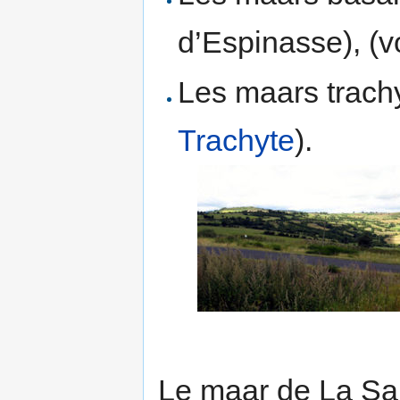
d’Espinasse), (vo
Les maars trachy
Trachyte
).
Le maar de La Sau