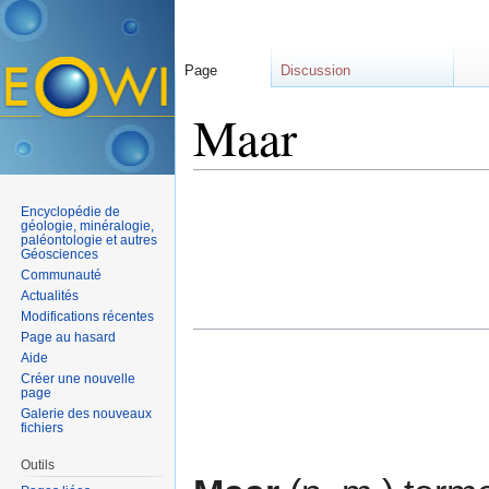
Page
Discussion
Maar
Aller à :
navigation
,
rechercher
Encyclopédie de
géologie, minéralogie,
paléontologie et autres
Géosciences
Communauté
Actualités
Modifications récentes
Page au hasard
Aide
Créer une nouvelle
page
Galerie des nouveaux
fichiers
Outils