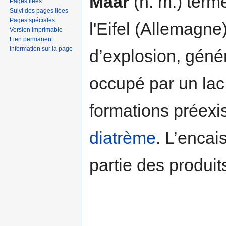
Maar
(n. m.) term
Pages liées
Suivi des pages liées
Pages spéciales
l'Eifel (Allemagn
Version imprimable
Lien permanent
Information sur la page
d’explosion, géné
occupé par un lac 
formations préexi
diatrème
. L’enca
partie des produit