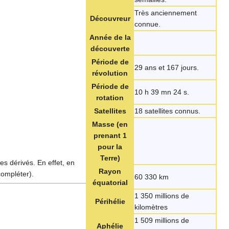
Très anciennement
Découvreur
connue.
Année de la
découverte
Période de
29 ans et 167 jours.
révolution
Période de
10 h 39 mn 24 s.
rotation
Satellites
18 satellites connus.
Masse (en
prenant 1
pour la
Terre)
es dérivés. En effet, en
Rayon
compléter).
60 330 km
équatorial
1 350 millions de
Périhélie
kilomètres
1 509 millions de
Aphélie