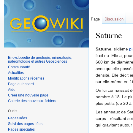
Page
Discussion
Saturne
Aller à :
navigation
,
Saturne
, sixième
p
l'œil nu. Elle a, po
Encyclopédie de géologie, minéralogie,
paléontologie et autres Géosciences
660 km de diamètre)
Communauté
avec qui elle possèd
Actualités
densité. Elle décit 
Modifications récentes
sur elle-même en 1
Page au hasard
Aide
On lui connaissait d
Créer une nouvelle page
nombre à 18. Le pl
Galerie des nouveaux fichiers
plus petits (de 20 à
Outils
Les anneaux de Satu
Pages liées
corps - résultant so
Suivi des pages liées
qui gravitent autour
Pages spéciales