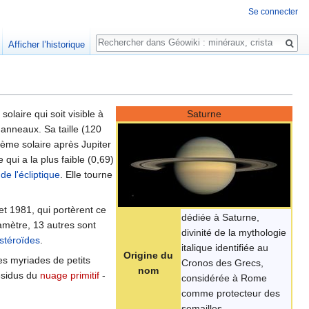
Se connecter
Rechercher
Afficher l’historique
solaire qui soit visible à
Saturne
'anneaux. Sa taille (120
stème solaire après Jupiter
 qui a la plus faible (0,69)
de l'écliptique
. Elle tourne
t 1981, qui portèrent ce
dédiée à Saturne,
amètre, 13 autres sont
divinité de la mythologie
stéroïdes
.
italique identifiée au
Origine du
es myriades de petits
Cronos des Grecs,
nom
résidus du
nuage primitif
-
considérée à Rome
comme protecteur des
semailles.