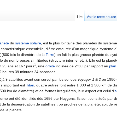
Lire
Voir le texte source
rechercher
lanète
du
système solaire
, est la plus lointaine des planètes du système 
ur caractèristique essentielle, d'être entourée d'un magnifique système d
(800 fois le diamètre de la
Terre
) en fait la plus grosse planète du sy
e de nombreuses similitudes (structure interne, etc.). Elle est la planète
1
en 29 ans et 167 jours
, une
orbite
inclinée de 2°30' par rapport au
plan 
0 heures 39 minutes 24 secondes.
éjà 9 satellites avant son survol par les sondes
Voyager 1 & 2
en 1980 e
us important est
Titan
, quatre autres font entre 1 000 et 1 500 km de di
 500 km de diamètre) et de formes irrégulières, leur aspect est celui d'
a
rne ont été identifiés dès 1656 par Huygens. Ils sont constitués par d
it de la déségrégation de satellites trop proches de la planète, soit de 
 de la planète.