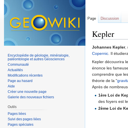
Page
Discussion
Kepler
Aller à :
navigation
,
Johannes Kepler
,
Copernic
. Il étudier
Encyclopédie de géologie, minéralogie,
paléontologie et autres Géosciences
Kepler découvrira l
Communauté
énonce les fameuse
Actualités
comprendre que les
Modifications récentes
théorie de la "
gravit
Page au hasard
Aide
Après de nombreuses
Créer une nouvelle page
1ère Loi de Kep
Galerie des nouveaux fichiers
des foyers est le
Outils
2ème Loi de Ke
Pages liées
Suivi des pages liées
Pages spéciales