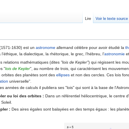
Lire
Voir le texte source
rechercher
 (1571-1630) est un
astronome
allemand célèbre pour avoir étudié la
th
a l’éthique, la dialectique, la rhétorique, le grec, l’hébreu, l’
astronomie
et
es relations mathématiques (dites
"lois de Kepler"
) qui régissent les 
s "
lois de Kepler
", au nombre de trois, qui caractérisent les mouvement
 orbites des planètes sont des
ellipses
et non des cercles. Ces lois fon
ation
universelle".
 années de calculs il publiera ses "lois" qui sont à la base de l'Astr
ler ou loi des orbites :
Dans un référentiel héliocentrique, le centre d'
 Soleil.
pler :
Des aires égales sont balayées en des temps égaux : les planètes