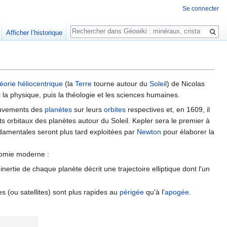
Se connecter
Rechercher
Afficher l’historique
éorie héliocentrique
(la
Terre
tourne autour du
Soleil
) de Nicolas
 la physique, puis la théologie et les sciences humaines.
mouvements des
planètes
sur leurs
orbites
respectives et, en 1609, il
s orbitaux des planètes autour du Soleil. Kepler sera le premier à
damentales seront plus tard exploitées par
Newton
pour élaborer la
onomie moderne :
inertie de chaque planète décrit une trajectoire elliptique dont l'un
 (ou satellites) sont plus rapides au
périgée
qu'à l'
apogée
.