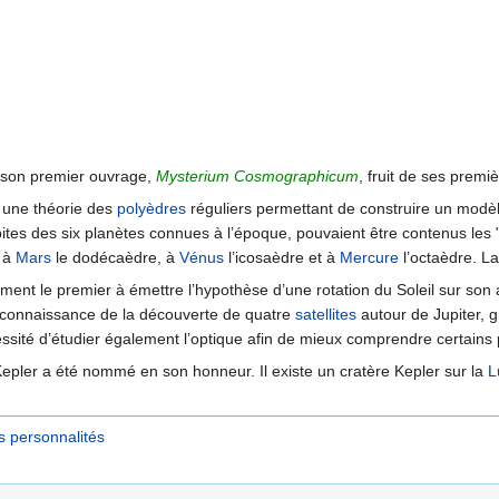
a son premier ouvrage,
Mysterium Cosmographicum
, fruit de ses premi
 une théorie des
polyèdres
réguliers permettant de construire un modèl
bites des six planètes connues à l’époque, pouvaient être contenus les 
, à
Mars
le dodécaèdre, à
Vénus
l’icosaèdre et à
Mercure
l’octaèdre. L
lement le premier à émettre l’hypothèse d’une rotation du Soleil sur son
 connaissance de la découverte de quatre
satellites
autour de Jupiter, 
essité d’étudier également l’optique afin de mieux comprendre certai
epler a été nommé en son honneur. Il existe un cratère Kepler sur la
L
s personnalités