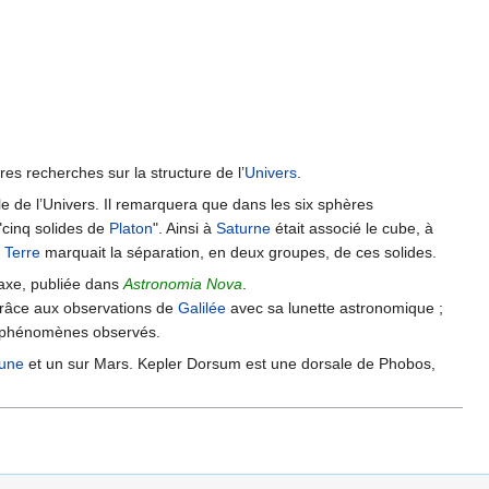
ères recherches sur la structure de l’
Univers
.
e de l’Univers. Il remarquera que dans les six sphères
"cinq solides de
Platon
". Ainsi à
Saturne
était associé le cube, à
a
Terre
marquait la séparation, en deux groupes, de ces solides.
 axe, publiée dans
Astronomia Nova
.
grâce aux observations de
Galilée
avec sa lunette astronomique ;
ns phénomènes observés.
une
et un sur Mars. Kepler Dorsum est une dorsale de Phobos,