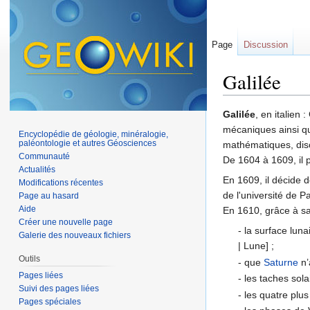
Page
Discussion
Galilée
Aller à :
navigation
,
Galilée
, en italien 
mécaniques ainsi qu
Encyclopédie de géologie, minéralogie,
paléontologie et autres Géosciences
mathématiques, disc
Communauté
De 1604 à 1609, il 
Actualités
En 1609, il décide 
Modifications récentes
de l'université de 
Page au hasard
Aide
En 1610, grâce à sa
Créer une nouvelle page
- la surface luna
Galerie des nouveaux fichiers
| Lune] ;
Outils
- que
Saturne
n’
Pages liées
- les taches sol
Suivi des pages liées
- les quatre plu
Pages spéciales