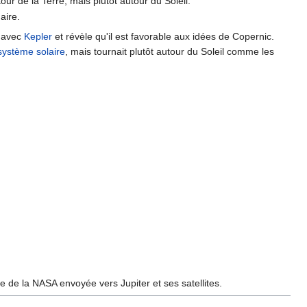
ur de la Terre, mais plutôt autour du Soleil.
aire.
, avec
Kepler
et révèle qu'il est favorable aux idées de Copernic.
système solaire
, mais tournait plutôt autour du Soleil comme les
 de la NASA envoyée vers Jupiter et ses satellites.