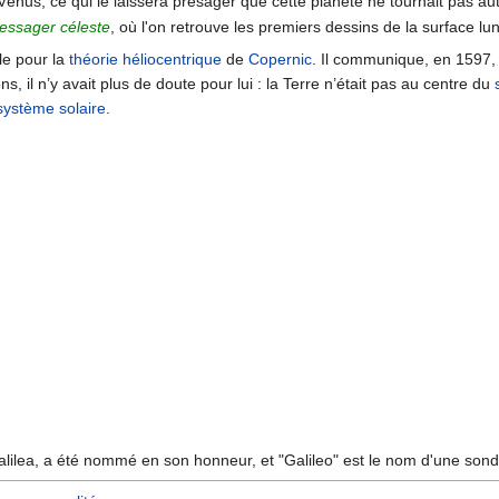
Vénus, ce qui le laissera présager que cette planète ne tournait pas auto
essager céleste
, où l'on retrouve les premiers dessins de la surface lun
ble pour la
théorie héliocentrique
de
Copernic
. Il communique, en 1597
s, il n’y avait plus de doute pour lui : la Terre n’était pas au centre du
système solaire
.
lilea, a été nommé en son honneur, et "Galileo" est le nom d'une sonde