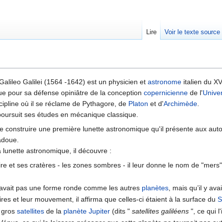
Lire
Voir le texte source
rechercher
: Galileo Galilei (1564 -1642) est un physicien et
astronome
italien du XV
e pour sa défense opiniâtre de la conception
copernicienne
de l'
Unive
ipline où il se réclame de Pythagore, de
Platon
et d'
Archimède
.
poursuit ses études en mécanique classique.
de construire une première lunette astronomique qu'il présente aux aut
Padoue.
 lunette astronomique, il découvre :
ire et ses cratères - les zones sombres - il leur donne le nom de "mers" ca
avait pas une forme ronde comme les autres
planètes
, mais qu’il y av
aires et leur mouvement, il affirma que celles-ci étaient à la surface du
S
s gros
satellites
de la
planète
Jupiter
(dits "
satellites galiléens
", ce qui 