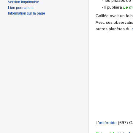
- les phases de 
Version imprimable
-Il publiera
Le m
Lien permanent
Information sur la page
Galilée avait un fai
Avec ses observation
autres planètes du
L'
astéroïde
(697) Ga