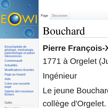
Page
Discussion
Bouchard
Aller à :
navigation
,
rechercher
Pierre François
Encyclopédie de
géologie, minéralogie,
paléontologie et autres
Géosciences
1771 à Orgelet (Ju
Communauté
Actualités
Modifications récentes
Ingénieur
Page au hasard
Aide
Créer une nouvelle
page
Le jeune Bouchard
Galerie des nouveaux
fichiers
collège d'Orgelet. 
Outils