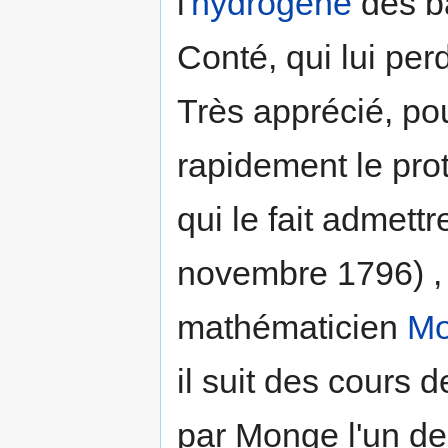
l'
hydrogène
des ba
Conté, qui lui per
Très apprécié, pou
rapidement le pr
qui le fait admettr
novembre 1796) , 
mathématicien
M
il suit des cours 
par Monge l'un des