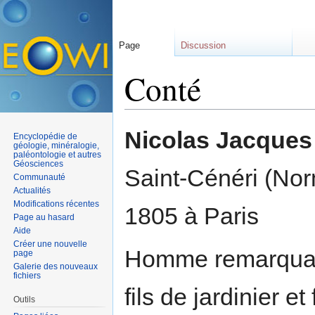
Page
Discussion
Conté
Aller à :
navigation
,
rechercher
Nicolas Jacque
Encyclopédie de
géologie, minéralogie,
paléontologie et autres
Géosciences
Saint-Cénéri (No
Communauté
Actualités
Modifications récentes
1805 à Paris
Page au hasard
Aide
Créer une nouvelle
Homme remarquable
page
Galerie des nouveaux
fichiers
fils de jardinier et
Outils