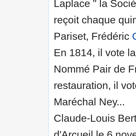
Laplace " la Sociét
reçoit chaque qui
Pariset, Frédéric
En 1814, il vote l
Nommé Pair de Fr
restauration, il v
Maréchal Ney...
Claude-Louis Bert
d'Arcueil le 6 nov