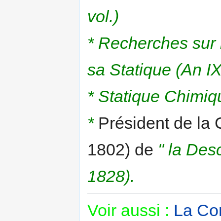
vol.)
* Recherches sur l
sa Statique (An IX
* Statique Chimiq
*
Président de la 
1802) de
" la Des
1828).
Voir aussi :
La Co