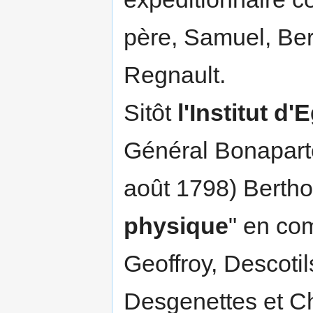
père, Samuel, Ber
Regnault.
Sitôt
l'Institut d'
Général Bonaparte,
août 1798) Bertholl
physique
" en co
Geoffroy, Descotil
Desgenettes et C