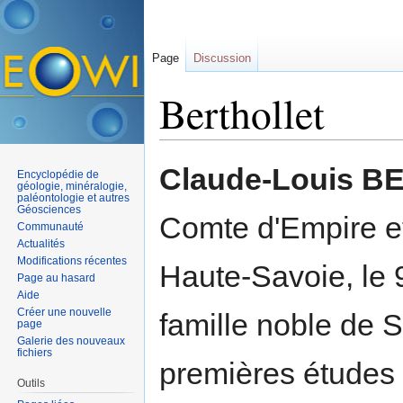
Page
Discussion
Berthollet
Aller à :
navigation
,
rechercher
Claude-Louis 
Encyclopédie de
géologie, minéralogie,
paléontologie et autres
Géosciences
Comte d'Empire et
Communauté
Actualités
Modifications récentes
Haute-Savoie, le 
Page au hasard
Aide
Créer une nouvelle
famille noble de S
page
Galerie des nouveaux
fichiers
premières études a
Outils