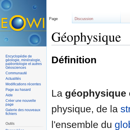
Page
Discussion
Géophysique
Aller à :
navigation
,
rechercher
Encyclopédie de
Définition
géologie, minéralogie,
paléontologie et autres
Géosciences
Communauté
Actualités
Modifications récentes
Page au hasard
La
géophysique
Aide
Créer une nouvelle
page
physique, de la
st
Galerie des nouveaux
fichiers
l'ensemble du
glo
Outils