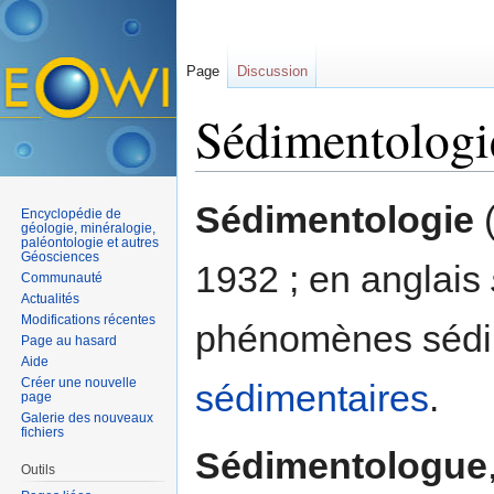
Page
Discussion
Sédimentologi
Aller à :
navigation
,
rechercher
Sédimentologie
(
Encyclopédie de
géologie, minéralogie,
paléontologie et autres
Géosciences
1932 ; en anglais
Communauté
Actualités
Modifications récentes
phénomènes sédi
Page au hasard
Aide
Créer une nouvelle
sédimentaires
.
page
Galerie des nouveaux
fichiers
Sédimentologue
Outils