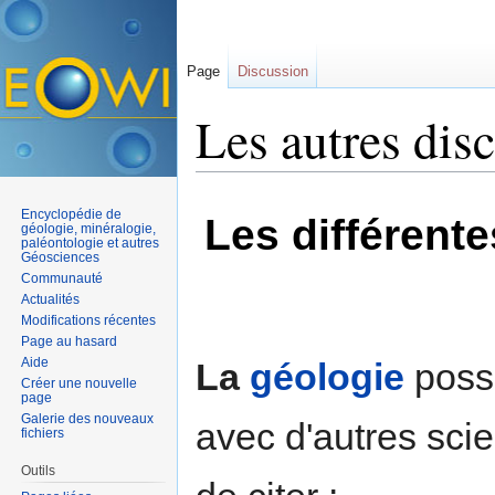
Page
Discussion
Les autres disc
Aller à :
navigation
,
rechercher
Encyclopédie de
Les différent
géologie, minéralogie,
paléontologie et autres
Géosciences
Communauté
Actualités
Modifications récentes
Page au hasard
Aide
La
géologie
poss
Créer une nouvelle
page
Galerie des nouveaux
avec d'autres scie
fichiers
Outils