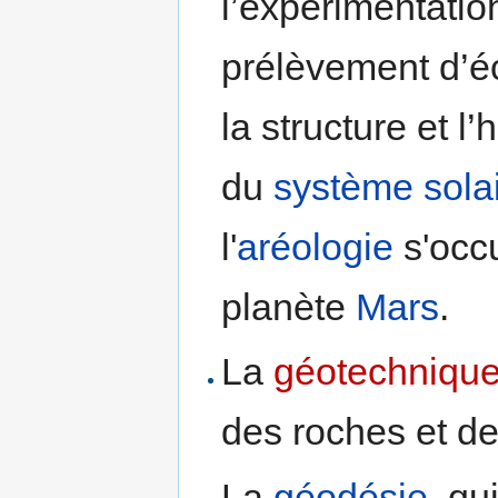
l’expérimentation
prélèvement d’éc
la structure et l
du
système sola
l'
aréologie
s'occu
planète
Mars
.
La
géotechniqu
des roches et de
La
géodésie
, qu