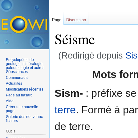
Page
Discussion
Séisme
(Redirigé depuis
Si
Encyclopédie de
Aller à :
navigation
,
rechercher
géologie, minéralogie,
paléontologie et autres
Mots for
Géosciences
Communauté
Actualités
Sism-
: préfixe s
Modifications récentes
Page au hasard
Aide
terre
. Formé à par
Créer une nouvelle
page
Galerie des nouveaux
fichiers
de terre.
Outils