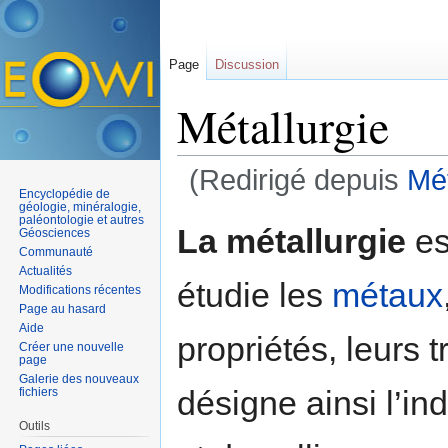
Page
Discussion
Métallurgie
(Redirigé depuis
Mét
Encyclopédie de
Aller à :
navigation
,
rechercher
géologie, minéralogie,
paléontologie et autres
La métallurgie
es
Géosciences
Communauté
Actualités
étudie les
métaux
Modifications récentes
Page au hasard
Aide
propriétés, leurs 
Créer une nouvelle
page
Galerie des nouveaux
désigne ainsi l’in
fichiers
Outils