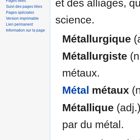
et des alliages, q
Pages liées
Suivi des pages liées
Pages spéciales
science.
Version imprimable
Lien permanent
Information sur la page
Métallurgique
(a
Métallurgiste
(n
métaux.
Métal
métaux
(n
Métallique
(adj.)
par du métal.