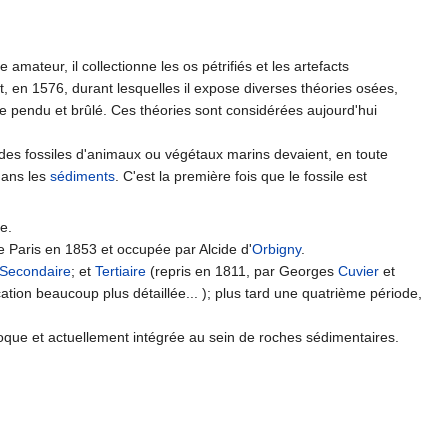
amateur, il collectionne les os pétrifiés et les artefacts
, en 1576, durant lesquelles il expose diverses théories osées,
être pendu et brûlé. Ces théories sont considérées aujourd'hui
 des fossiles d'animaux ou végétaux marins devaient, en toute
 dans les
sédiments
. C'est la première fois que le fossile est
le.
 Paris en 1853 et occupée par Alcide d'
Orbigny
.
Secondaire
; et
Tertiaire
(repris en 1811, par Georges
Cuvier
et
ication beaucoup plus détaillée... ); plus tard une quatrième période,
poque et actuellement intégrée au sein de roches sédimentaires.