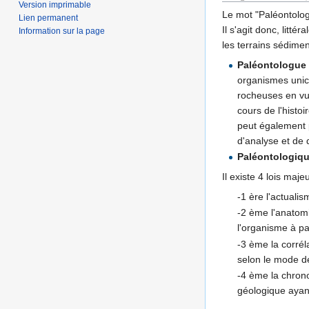
Version imprimable
Le mot "Paléontolog
Lien permanent
Il s'agit donc, litt
Information sur la page
les terrains sédimen
Paléontologue
organismes unice
rocheuses en vue
cours de l'histo
peut également p
d'analyse et de d
Paléontologiq
Il existe 4 lois maj
-1 ère l'actuali
-2 ème l'anatomi
l'organisme à p
-3 ème la corrél
selon le mode de
-4 ème la chronol
géologique ayant