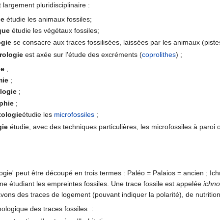
 largement pluridisciplinaire :
ie
étudie les animaux fossiles;
que
étudie les végétaux fossiles;
ogie
se consacre aux traces fossilisées, laissées par les animaux (pistes,
rologie
est axée sur l'étude des excréments (
coprolithes
) ;
ie
;
mie
;
logie
;
phie
;
tologie
étudie les
microfossiles
;
gie
étudie, avec des techniques particulières, les microfossiles à paroi o
ogie' peut être découpé en trois termes : Paléo = Palaios = ancien ; Ic
pline étudiant les empreintes fossiles. Une trace fossile est appelée
ichno
ons des traces de logement (pouvant indiquer la polarité), de nutrition
thologique des traces fossiles :