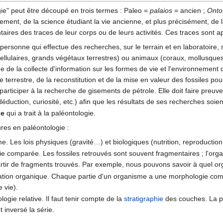
ie" peut être découpé en trois termes : Paleo =
palaios
= ancien ;
Onto
éralement, de la science étudiant la vie ancienne, et plus précisément, de
taires des traces de leur corps ou de leurs activités. Ces traces sont 
personne qui effectue des recherches, sur le terrain et en laboratoire
llulaires, grands végétaux terrestres) ou animaux (coraux, mollusques
 de la collecte d'information sur les formes de vie et l'environnement 
ire terrestre, de la reconstitution et de la mise en valeur des fossiles p
articiper à la recherche de gisements de pétrole. Elle doit faire preuve
éduction, curiosité, etc.) afin que les résultats de ses recherches soient
ue
qui a trait à la paléontologie.
eures en paléontologie :
sme. Les lois physiques (gravité…) et biologiques (nutrition, reproduction
e comparée. Les fossiles retrouvés sont souvent fragmentaires ; l'org
artir de fragments trouvés. Par exemple, nous pouvons savoir à quel o
ation organique. Chaque partie d'un organisme a une morphologie compa
 vie).
ogie relative. Il faut tenir compte de la
stratigraphie
des couches. La p
 inversé la série.