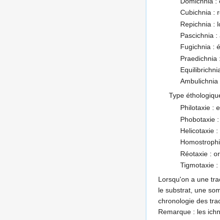
Domichnia : c
Cubichnia : 
Repichnia : 
Pascichnia : 
Fugichnia : 
Praedichnia 
Equilibrichni
Ambulichnia 
Type éthologiqu
Philotaxie : 
Phobotaxie : 
Helicotaxie :
Homostrophi
Réotaxie : or
Tigmotaxie :
Lorsqu'on a une trac
le substrat, une som
chronologie des tra
Remarque : les ichn