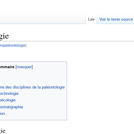
Lire
Voir le texte source
gie
ropaléontologie
)
rechercher
mmaire
[
masquer
]
e des disciplines de la paléontologie
oichnologie
oécologie
ostratigraphie
on...
ie