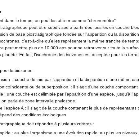
e
nt dans le temps, on peut les utiliser comme "chronomètre".
stratigraphique peut être subdivisée à partir des fossiles en couche bi
sion de base biostratigraphique fondée sur l'apparition ou la disparitio
sochrones, c'est-à-dire qu'elles représentent la même tranche de temps 
ce peut mettre plus de 10 000 ans pour se retrouver sur toute la surfa
la planète. En fait, l'isochronie des biozones est acceptée pour les terra
types de biozones.
nsion : couche définie par l'apparition et la disparition d'une même es
on coïncidente ou de superposition : il s'agit d'une couche comportant 
lle : une couche est délimitée par l'apparition d'une espèce, jusqu'à l'a
on parle de zone intervalle phylozone.
 l'espèce A : il s'agit de la couche contenant le plus de représentants 
dépend des conditions écologiques.
ratigraphique doit répondre à plusieurs critères :
rapide : au plus l'organisme a une évolution rapide, au plus les nive