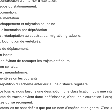
onstruction d'un terrier d'habitation.
repos ou stationnement.
locomotion.
alimentation.
échappement et migration soudaine.
: alimentation par déprédation.
a : réadaptation au substrat par migration graduelle.
: locomotion de vertébrés.
e de déplacement.
en lacets.
en évitant de recouper les trajets antérieurs.
 en spirales.
e : méandriforme.
ienté selon les courants
 répétition du schéma antérieur à une distance régulière.
e fossile, nous faisons une description, une classification, puis une in
me de traces devient donc indéfinissable, c'est une bioturbation. Lorsq
ces qui se recoupent.
ofossiles ne sont définis que par un nom d'espèce et de genre. C'est 