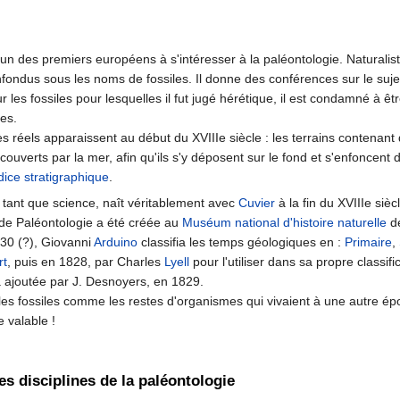
un des premiers européens à s'intéresser à la paléontologie. Naturaliste 
fondus sous les noms de fossiles. Il donne des conférences sur le sujet
r les fossiles pour lesquelles il fut jugé hérétique, il est condamné à 
es.
s réels apparaissent au début du XVIIIe siècle : les terrains contenant
ecouverts par la mer, afin qu'ils s'y déposent sur le fond et s'enfoncent
dice
stratigraphique
.
 tant que science, naît véritablement avec
Cuvier
à la fin du XVIIIe sièc
de Paléontologie a été créée au
Muséum national d'histoire naturelle
de
30 (?), Giovanni
Arduino
classifia les temps géologiques en :
Primaire
,
rt
, puis en 1828, par Charles
Lyell
pour l'utiliser dans sa propre classif
a ajoutée par J. Desnoyers, en 1829.
les fossiles comme les restes d'organismes qui vivaient à une autre é
e valable !
s disciplines de la paléontologie