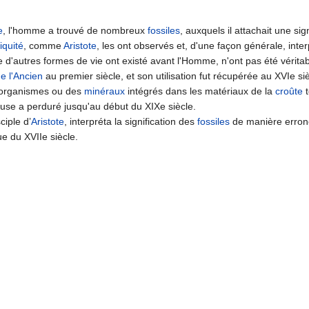
e
, l'homme a trouvé de nombreux
fossiles
, auxquels il attachait une si
iquité
, comme
Aristote
, les ont observés et, d'une façon générale, interp
d'autres formes de vie ont existé avant l'Homme, n'ont pas été vérit
ne l'Ancien
au premier siècle, et son utilisation fut récupérée au XVIe si
d'organismes ou des
minéraux
intégrés dans les matériaux de la
croûte
t
ieuse a perduré jusqu'au début du XIXe siècle.
ciple d’
Aristote
, interpréta la signification des
fossiles
de manière erronée
ue du XVIIe siècle.