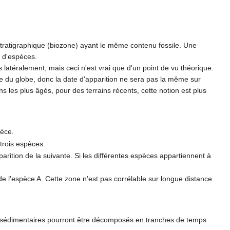
ostratigraphique (biozone) ayant le même contenu fossile. Une
n d'espèces.
latéralement, mais ceci n'est vrai que d'un point de vu théorique.
ce du globe, donc la date d'apparition ne sera pas la même sur
ins les plus âgés, pour des terrains récents, cette notion est plus
pèce.
trois espèces.
pparition de la suivante. Si les différentes espèces appartiennent à
de l'espèce A. Cette zone n'est pas corrélable sur longue distance
aux sédimentaires pourront être décomposés en tranches de temps