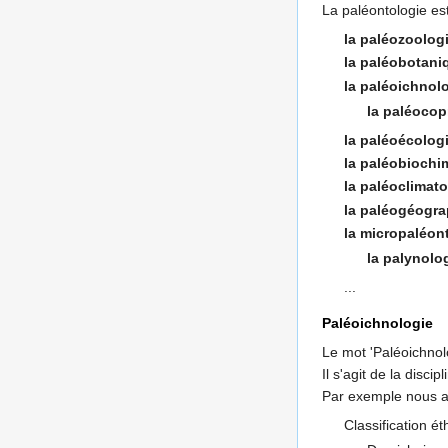
La paléontologie est
la paléozoolog
la paléobotani
la paléoichnol
la paléocop
la paléoécolog
la paléobiochi
la paléoclimato
la paléogéogra
la micropaléon
la palynolo
...
Paléoichnologie
Le mot 'Paléoichnol
Il s'agit de la disci
Par exemple nous av
Classification é