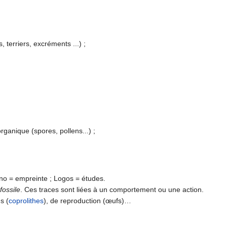
 terriers, excréments ...) ;
rganique (spores, pollens...) ;
hno = empreinte ; Logos = études.
fossile
. Ces traces sont liées à un comportement ou une action.
s (
coprolithes
), de reproduction (œufs)…