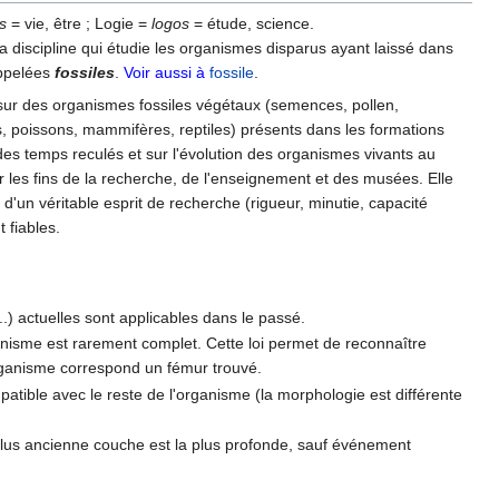
s
= vie, être ; Logie =
logos
= étude, science.
 la discipline qui étudie les organismes disparus ayant laissé dans
appelées
fossiles
.
Voir aussi à
fossile
.
, sur des organismes fossiles végétaux (semences, pollen,
, poissons, mammifères, reptiles) présents dans les formations
des temps reculés et sur l'évolution des organismes vivants au
our les fins de la recherche, de l'enseignement et des musées. Elle
 d'un véritable esprit de recherche (rigueur, minutie, capacité
 fiables.
..) actuelles sont applicables dans le passé.
anisme est rarement complet. Cette loi permet de reconnaître
rganisme correspond un fémur trouvé.
tible avec le reste de l'organisme (la morphologie est différente
lus ancienne couche est la plus profonde, sauf événement