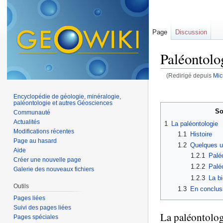
Page
Discussion
Paléontolo
(Redirigé depuis
Mic
Aller à :
navigation
,
Encyclopédie de géologie, minéralogie,
paléontologie et autres Géosciences
So
Communauté
Actualités
1
La paléontologie
Modifications récentes
1.1
Histoire
Page au hasard
1.2
Quelques un
Aide
1.2.1
Palé
Créer une nouvelle page
1.2.2
Palé
Galerie des nouveaux fichiers
1.2.3
La bi
Outils
1.3
En conclusi
Pages liées
Suivi des pages liées
La paléontolog
Pages spéciales