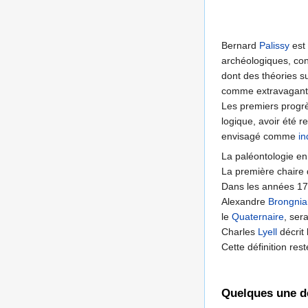
Bernard
Palissy
est 
archéologiques, con
dont des théories su
comme extravagant
Les premiers progrè
logique, avoir été r
envisagé comme
in
La paléontologie en
La première chaire 
Dans les années 17
Alexandre
Brongnia
le
Quaternaire
, ser
Charles
Lyell
décrit 
Cette définition rest
Quelques une de