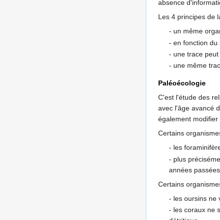
absence d'informat
Les 4 principes de l
- un même organi
- en fonction du
- une trace peut
- une même trace
Paléoécologie
C'est l'étude des r
avec l'âge avancé d
également modifier l
Certains organismes 
- les foraminifè
- plus préciséme
années passées. 
Certains organismes
- les oursins ne 
- les coraux ne 