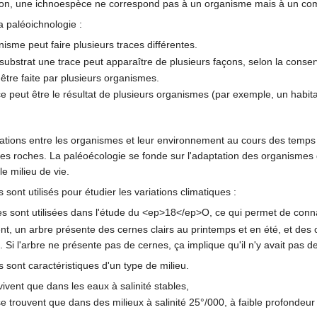
ion, une ichnoespèce ne correspond pas à un organisme mais à un co
a paléoichnologie :
sme peut faire plusieurs traces différentes.
 substrat une trace peut apparaître de plusieurs façons, selon la conser
 être faite par plusieurs organismes.
 peut être le résultat de plusieurs organismes (par exemple, un habita
elations entre les organismes et leur environnement au cours des temp
es roches. La paléoécologie se fonde sur l'adaptation des organismes d
e milieu de vie.
sont utilisés pour étudier les variations climatiques :
res sont utilisées dans l'étude du <ep>18</ep>O, ce qui permet de conn
nt, un arbre présente des cernes clairs au printemps et en été, et des
Si l'arbre ne présente pas de cernes, ça implique qu'il n'y avait pas de s
 sont caractéristiques d'un type de milieu.
vivent que dans les eaux à salinité stables,
se trouvent que dans des milieux à salinité 25°/000, à faible profonde