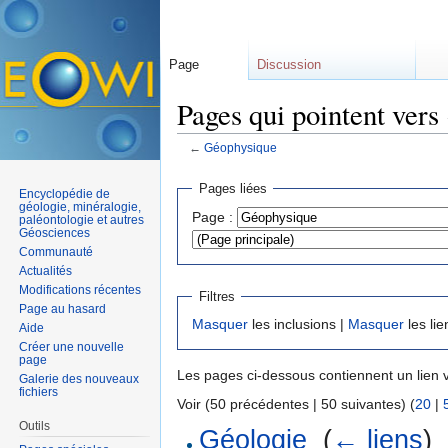
Page
Discussion
Pages qui pointent vers
←
Géophysique
Aller à :
navigation
,
rechercher
Pages liées
Encyclopédie de
géologie, minéralogie,
Page :
paléontologie et autres
Géosciences
Communauté
Actualités
Modifications récentes
Filtres
Page au hasard
Masquer
les inclusions |
Masquer
les lie
Aide
Créer une nouvelle
page
Les pages ci-dessous contiennent un lien 
Galerie des nouveaux
fichiers
Voir (50 précédentes | 50 suivantes) (
20
|
Outils
Géologie
‎
(
← liens
)