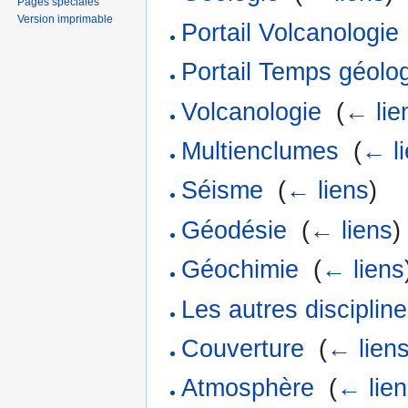
Pages spéciales
Version imprimable
Portail Volcanologie
Portail Temps géolo
Volcanologie
‎
(
← lie
Multienclumes
‎
(
← l
Séisme
‎
(
← liens
)
Géodésie
‎
(
← liens
)
Géochimie
‎
(
← liens
Les autres discipline
Couverture
‎
(
← lien
Atmosphère
‎
(
← lie