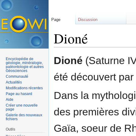
Page
Discussion
Dioné
Aller à :
navigation
,
rechercher
Dioné
(Saturne IV
Encyclopédie de
géologie, minéralogie,
paléontologie et autres
Géosciences
été découvert par
Communauté
Actualités
Modifications récentes
Dans la mythologie
Page au hasard
Aide
Créer une nouvelle
des premières divi
page
Galerie des nouveaux
fichiers
Gaïa, soeur de R
Outils