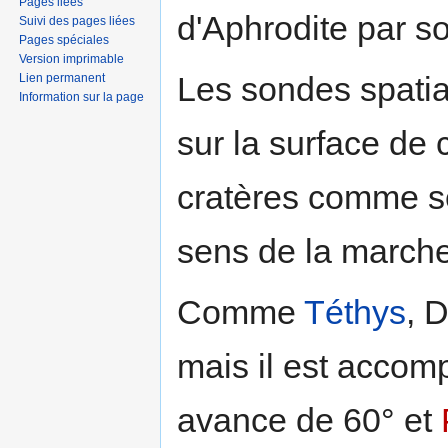
Pages liées
d'Aphrodite par s
Suivi des pages liées
Pages spéciales
Version imprimable
Les sondes spatia
Lien permanent
Information sur la page
sur la surface de c
cratères comme se
sens de la marche "
Comme
Téthys
, 
mais il est accom
avance de 60° et