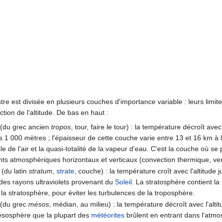
re est divisée en plusieurs couches d'importance variable : leurs limites
tion de l'altitude. De bas en haut :
e
(du grec ancien
tropos
, tour, faire le tour) : la température décroît ave
s 1 000 mètres ; l'épaisseur de cette couche varie entre 13 et 16 km à 
le de l'air et la quasi-totalité de la vapeur d'eau. C'est la couche où 
ts atmosphériques horizontaux et verticaux (convection thermique, ven
(du latin
stratum
,
strate
, couche) : la température croît avec l'altitude
 des rayons ultraviolets provenant du
Soleil
. La stratosphère contient l
 la stratosphère, pour éviter les turbulences de la troposphère.
(du grec
mésos
, médian, au milieu) : la température décroît avec l'alti
ésosphère que la plupart des
météorites
brûlent en entrant dans l'atmo