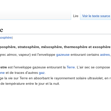
Lire
Voir le texte source
e
sosphère
)
rechercher
oposphère, stratosphère, mésosphère, thermosphère et exosphère 
grec
atmos
, vapeur) est l'enveloppe
gazeuse
entourant certains
astres
stre
est l'enveloppe gazeuse entourant la
Terre
. L'air sec se compose
one
et de traces d'autres
gaz
.
 la vie sur Terre en absorbant le rayonnement solaire ultraviolet, en ré
 de température entre le jour et la nuit.