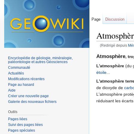
Page
Discussion
Atmosphèr
(Redirigé depuis
Mé
Aller à :
navigation
,
Atmosphère
, tr
Encyclopédie de géologie, minéralogie,
paléontologie et autres Géosciences
L'atmosphère
(du 
Communauté
étoile
...
Actualités
Modifications récentes
L'atmosphère terre
Page au hasard
de dioxyde de
carb
Aide
L'atmosphère protège
Créer une nouvelle page
réduisant les écarts
Galerie des nouveaux fichiers
Outils
Pages liées
Suivi des pages liées
Pages spéciales