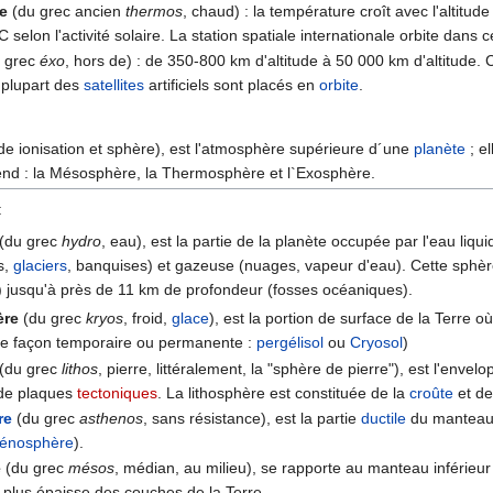
e
(du grec ancien
thermos
, chaud) : la température croît avec l'altitude
selon l'activité solaire. La station spatiale internationale orbite dans 
u grec
éxo
, hors de) : de 350-800 km d'altitude à 50 000 km d'altitude.
a plupart des
satellites
artificiels sont placés en
orbite
.
de ionisation et sphère), est l'atmosphère supérieure d´une
planète
; e
end : la Mésosphère, la Thermosphère et l`Exosphère.
:
(du grec
hydro
, eau), est la partie de la planète occupée par l'eau liq
es,
glaciers
, banquises) et gazeuse (nuages, vapeur d'eau). Cette sphèr
) jusqu'à près de 11 km de profondeur (fosses océaniques).
ère
(du grec
kryos
, froid,
glace
), est la portion de surface de la Terre o
. de façon temporaire ou permanente :
pergélisol
ou
Cryosol‎
)
(du grec
lithos
, pierre, littéralement, la "sphère de pierre"), est l'envelo
 de plaques
tectoniques
. La lithosphère est constituée de la
croûte
et de
re
(du grec
asthenos
, sans résistance), est la partie
ductile
du manteau t
ténosphère
).
e
(du grec
mésos
, médian, au milieu), se rapporte au manteau inférieu
a plus épaisse des couches de la Terre.