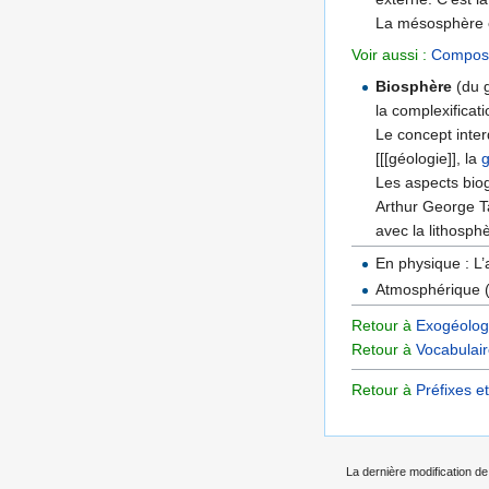
La mésosphère e
Voir aussi :
Composit
Biosphère
(du 
la complexificati
Le concept inter
[[[géologie]], la
Les aspects bio
Arthur George T
avec la lithosph
En physique : L
Atmosphérique (a
Retour à
Exogéologi
Retour à
Vocabulai
Retour à
Préfixes e
La dernière modification de