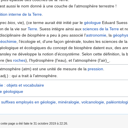
st aussi le nom donné à une couche de l'atmosphère terrestre !
ion interne de la Terre
.
grec
bios
, vie), (ce terme aurait été initié par le
géologue
Eduard Suess e
on de la vie sur
Terre
. Suess intègre ainsi aux
sciences de la Terre
et n
disciplinaire de
biosphère
a peu à peu associé l'
astronomie
, la
géophys
géochimie
, l'écologie et, d'une façon générale, toutes les sciences de la
géologique et écologiques du concept de biosphère datent eux, des a
ansley ne développe la notion d'
écosystème
. Selon cette définition, 
ère (les
roches
), l'hydrosphère (l'eau), et l'atmosphère (l'air)_.
’atmosphère (atm) est une unité de mesure de la
pression
.
dj.) : qui a trait à l'atmosphère.
e : objets et vocabulaire
re géologique
t suffixes employés en géologie, minéralogie, volcanologie, paléontologie
 cette page a été faite le 31 octobre 2019 à 22:26.