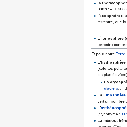
la thermosphèr
300°C et 1 600°C 
l'exosphère
(d
terrestre, que l
L´ionosphère
(
terrestre compr
Et pour notre
Terre
L'hydrosphère
(calottes polair
les plus élevées
La cryosph
glaciers
, ..
La
lithosphère
certain nombre
L'
asthénosphè
(Synonyme :
as
La mésosphèr
externe. C'est l