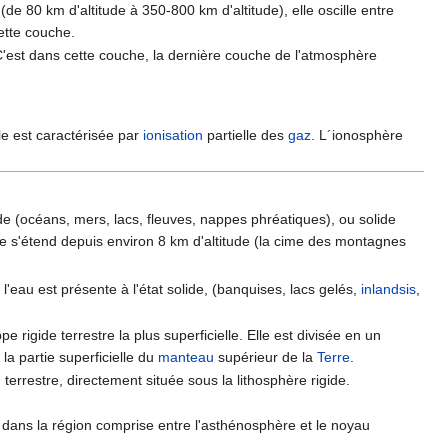
 (de 80 km d'altitude à 350-800 km d'altitude), elle oscille entre
cette couche.
 C'est dans cette couche, la dernière couche de l'atmosphère
lle est caractérisée par
ionisation
partielle des
gaz
. L´ionosphère
uide (océans, mers, lacs, fleuves, nappes phréatiques), ou solide
e s'étend depuis environ 8 km d'altitude (la cime des montagnes
ù l'eau est présente à l'état solide, (banquises, lacs gelés,
inlandsis
,
ppe rigide terrestre la plus superficielle. Elle est divisée en un
 la partie superficielle du
manteau
supérieur de la
Terre
.
errestre, directement située sous la lithosphère rigide.
r dans la région comprise entre l'asthénosphère et le noyau