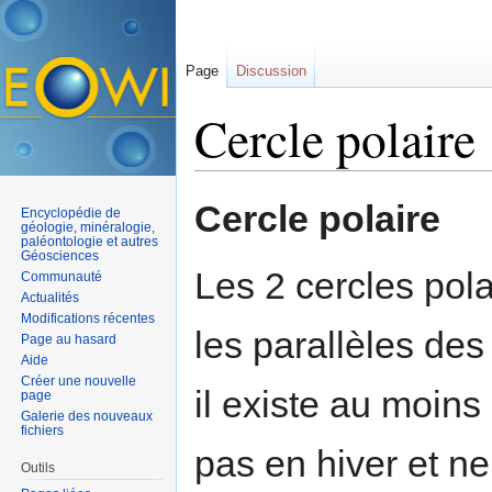
Page
Discussion
Cercle polaire
Aller à :
navigation
,
rechercher
Cercle polaire
Encyclopédie de
géologie, minéralogie,
paléontologie et autres
Géosciences
Les 2 cercles pola
Communauté
Actualités
Modifications récentes
les parallèles des
Page au hasard
Aide
Créer une nouvelle
il existe au moins
page
Galerie des nouveaux
fichiers
pas en hiver et n
Outils