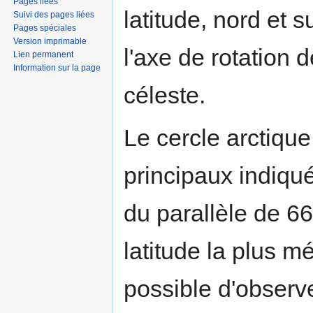
Pages liées
latitude, nord et s
Suivi des pages liées
Pages spéciales
Version imprimable
l'axe de rotation d
Lien permanent
Information sur la page
céleste.
Le cercle arctique
principaux indiqués
du parallèle de 66
latitude la plus mé
possible d'observe