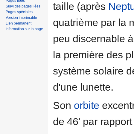
Pages liées
taille (après
Nept
Suivi des pages liées
Pages spéciales
Version imprimable
quatrième par la 
Lien permanent
Information sur la page
peu discernable à l
la première des p
système solaire d
d'une lunette.
Son
orbite
excentr
de 46' par rappor