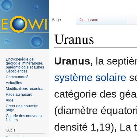
Page
Discussion
Uranus
Aller à :
navigation
,
rechercher
Uranus
, la sept
Encyclopédie de
géologie, minéralogie,
paléontologie et autres
Géosciences
système solaire
se
Communauté
Actualités
Modifications récentes
catégorie des gé
Page au hasard
Aide
Créer une nouvelle
(diamètre équator
page
Galerie des nouveaux
fichiers
densité 1,19), La 
Outils